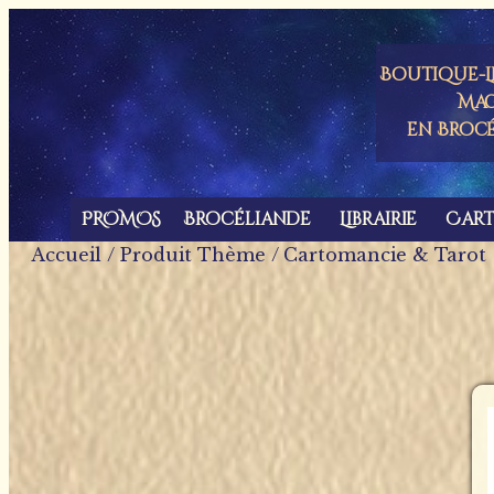
Panneau de gestion des cookies
Boutique-Li
Mag
en Broc
PROMOS
Brocéliande
Librairie
Car
Accueil
/ Produit Thème / Cartomancie & Tarot