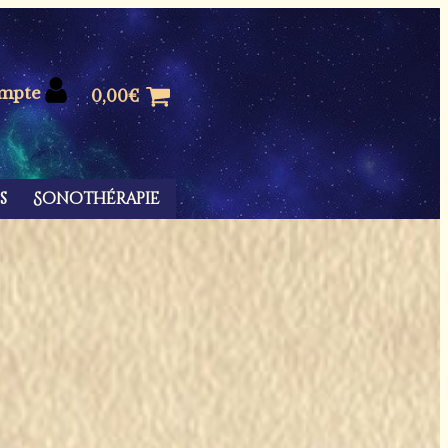
mpte
0,00
€
s
Sonothérapie