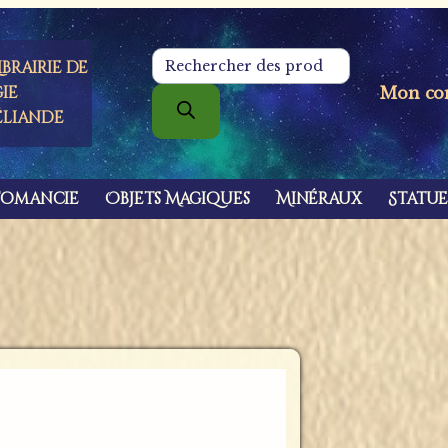
brairie de
Recherche
de
ie
Mon co
produits
éliande
tomancie
Objets Magiques
Minéraux
Statue