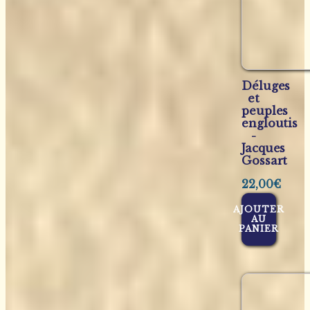
Déluges
et
peuples
engloutis
-
Jacques
Gossart
22,00
€
AJOUTER
AU
PANIER