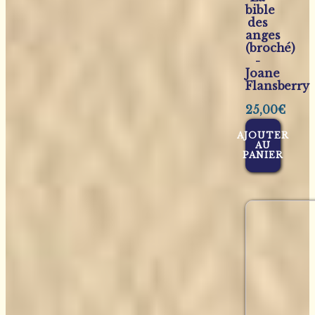
bible
des
anges
(broché)
-
Joane
Flansberry
25,00
€
AJOUTER
AU
PANIER