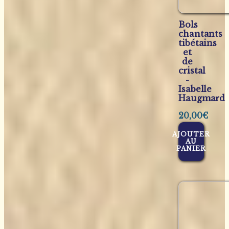
Bols
chantants
tibétains
et
de
cristal
-
Isabelle
Haugmard
20,00
€
AJOUTER
AU
PANIER