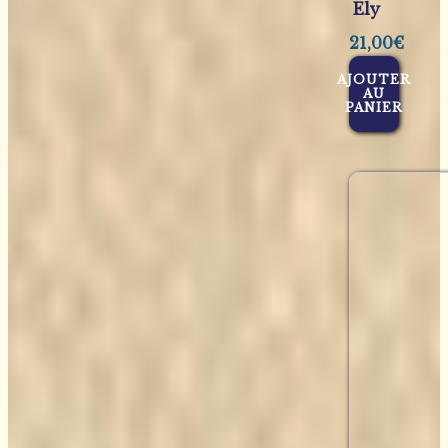
Ely
21,00
€
AJOUTER
AU
PANIER