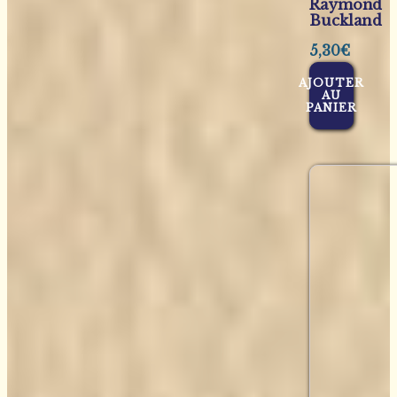
Raymond
Buckland
5,30
€
AJOUTER
AU
PANIER