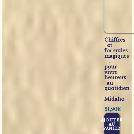
Chiffres
et
formules
magiques
:
pour
vivre
heureux
au
quotidien
-
Midaho
21,90
€
AJOUTER
AU
PANIER