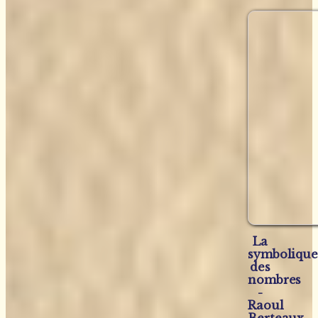
La
symboliqu
des
nombres
-
Raoul
Berteaux