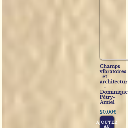
Champs
vibratoires
et
architectur
-
Dominique
Pétry-
Amiel
20,00
€
AJOUTER
AU