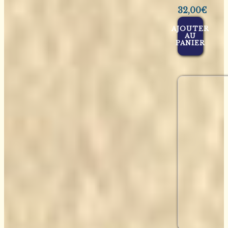
32,00
€
AJOUTER
AU
PANIER