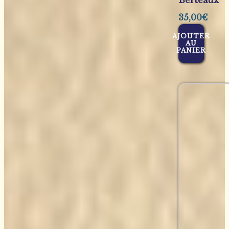
35,00
€
AJOUTER
AU
PANIER