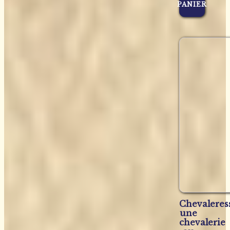
PANIER
Chevaleress
une
chevalerie