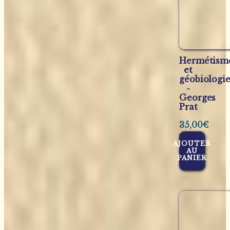
Hermétism
et
géobiologi
-
Georges
Prat
35,00
€
AJOUTER
AU
PANIER