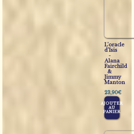
L'oracle
d'Isis
-
Alana
Fairchild
&
Jimmy
Manton
23,90
€
AJOUTER
AU
PANIER