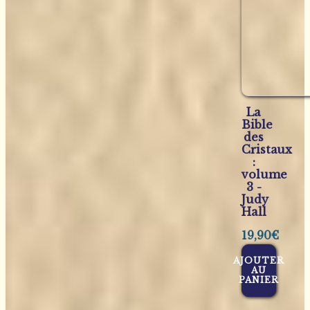
La
Bible
des
Cristaux
:
volume
3 -
Judy
Hall
19,90
€
AJOUTER
AU
PANIER