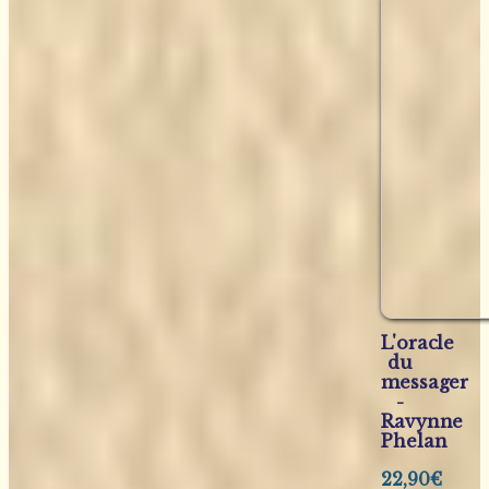
L'oracle
du
messager
-
Ravynne
Phelan
22,90
€