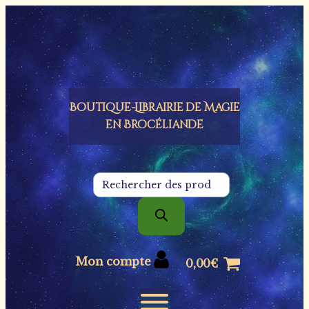
Panneau de gestion des cookies
Boutique-Librairie de
Magie
en Brocéliande
Recherche
de
produits
Mon compte
0,00
€