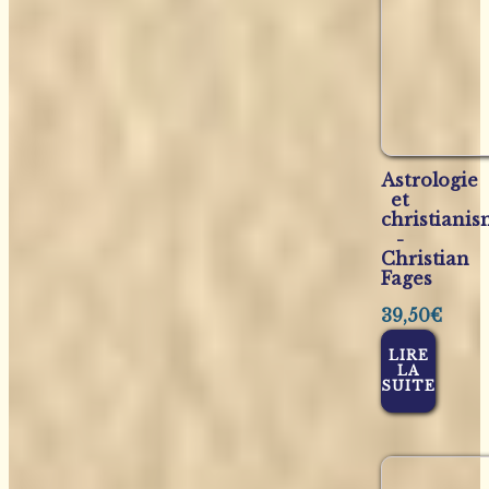
Astrologie
et
christiani
-
Christian
Fages
39,50
€
LIRE
LA
SUITE