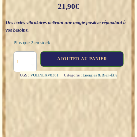
21,90
€
Des codes vibratoires activant une magie positive répondant à
vos besoins.
Plus que 2 en stock
quantité
AJOUTER AU PANIER
de
Chiffres
et
UGS :
VQJZYEXV8361
Catégorie :
Energies & Bien-Être
formules
magiques
:
pour
vivre
heureux
au
quotidien
-
Midaho