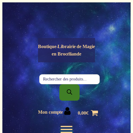
Panneau de gestion des cookies
Boutique-Librairie de
Magie
en Brocéliande
Recherche
de
produits
Mon compte
0,00
€