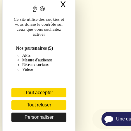
X
Masquer le band
Ce site utilise des cookies et
vous donne le contrôle sur
ceux que vous souhaitez
activer
Nos partenaires
(5)
APIs
Mesure d'audience
Réseaux sociaux
Vidéos
Tout accepter
Tout refuser
Personnaliser
Une qu