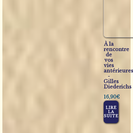
À la
rencontre
de
vos
vies
antérieure
-
Gilles
Diederichs
16,90
€
LIRE
LA
SUITE