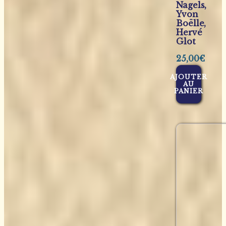
Nagels,
Yvon
Boëlle,
Hervé
Glot
25,00
€
AJOUTER
AU
PANIER