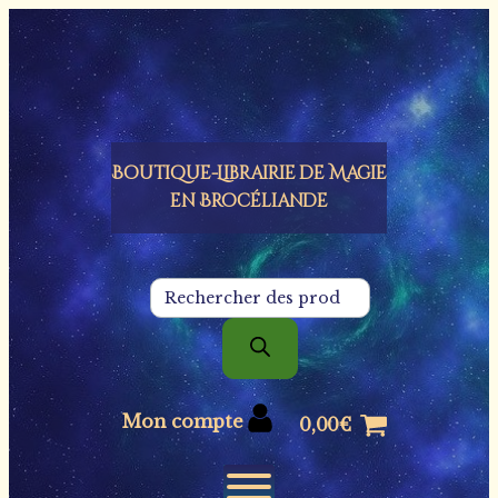
Panneau de gestion des cookies
Boutique-Librairie de
Magie
en Brocéliande
Recherche
de
produits
Mon compte
0,00
€