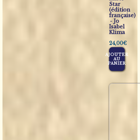
Star
(édition
française)
- Jo
Isabel
Klima
24,00
€
AJOUTER
AU
PANIER