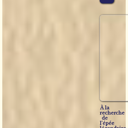
À la
recherche
de
l'épée