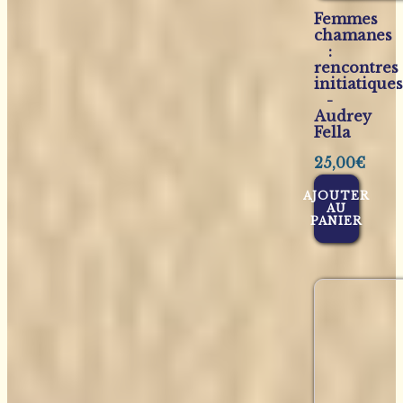
Femmes
chamanes
:
rencontres
initiatiques
-
Audrey
Fella
25,00
€
AJOUTER
AU
PANIER