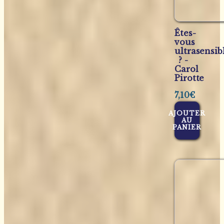
Êtes-
vous
ultrasensib
? -
Carol
Pirotte
7,10
€
AJOUTER
AU
PANIER