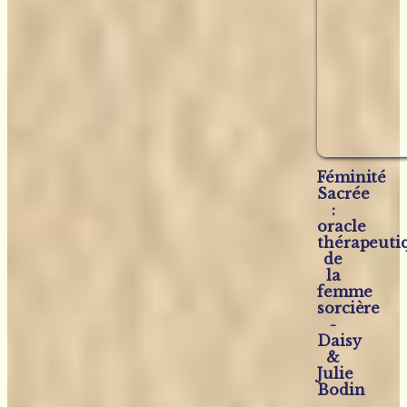
Féminité
Sacrée
:
oracle
thérapeuti
de
la
femme
sorcière
-
Daisy
&
Julie
Bodin