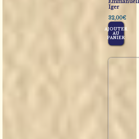
Emmanuel
Iger
32,00
€
AJOUTER
AU
PANIER