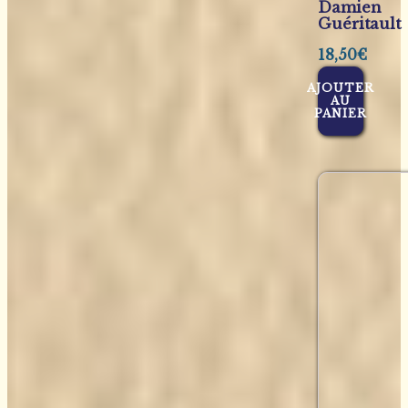
Damien
Guéritault
18,50
€
AJOUTER
AU
PANIER