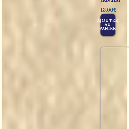
Gavaud
13,00
€
AJOUTER
AU
PANIER