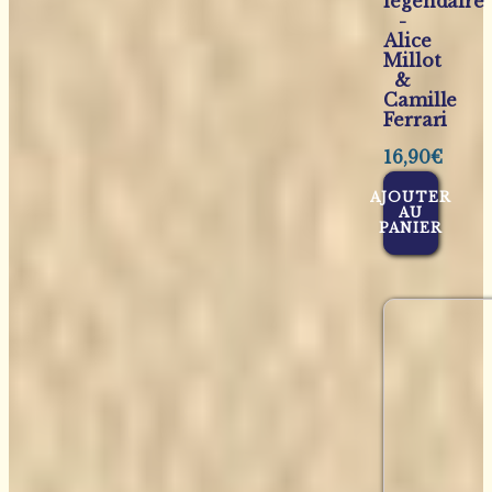
légendaire
-
Alice
Millot
&
Camille
Ferrari
16,90
€
AJOUTER
AU
PANIER