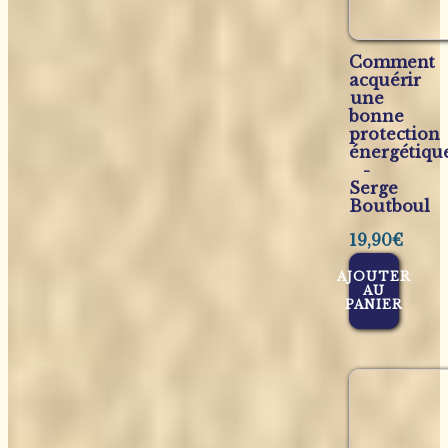
Comment
acquérir
une
bonne
protection
énergétiqu
-
Serge
Boutboul
19,90
€
AJOUTER
AU
PANIER