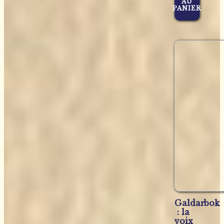
AU
PANIER
Galdarbok
: la
voix