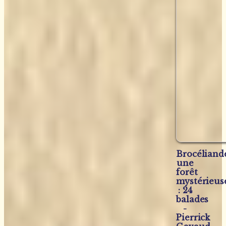
Brocéliand
une
forêt
mystérieus
: 24
balades
-
Pierrick