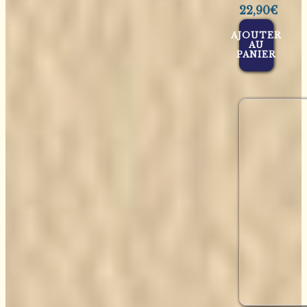
22,90
€
AJOUTER
AU
PANIER