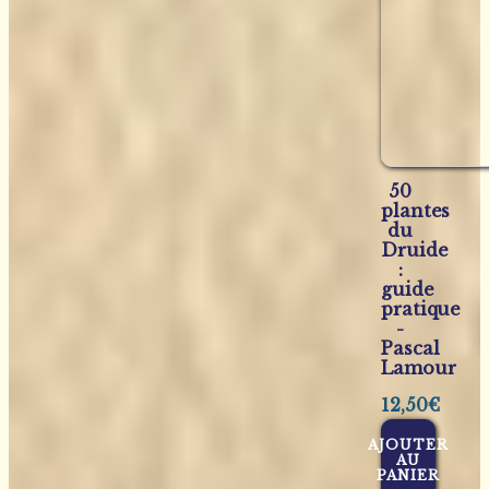
50
plantes
du
Druide
:
guide
pratique
-
Pascal
Lamour
12,50
€
AJOUTER
AU
PANIER