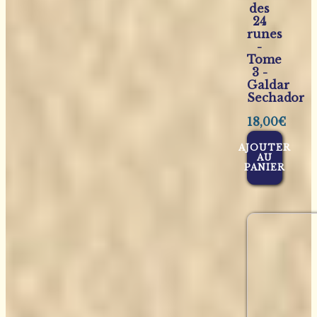
des
24
runes
-
Tome
3 -
Galdar
Sechador
18,00
€
AJOUTER
AU
PANIER