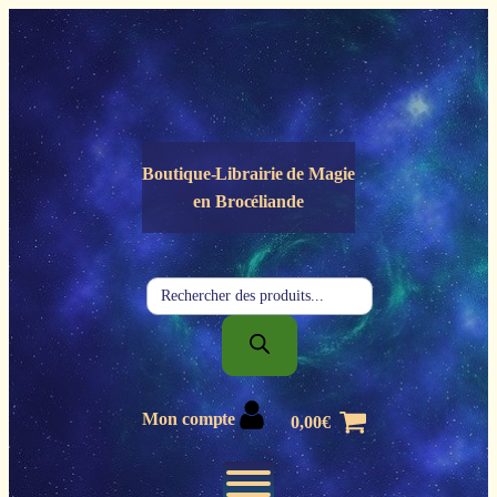
Panneau de gestion des cookies
Boutique-Librairie de
Magie
en Brocéliande
Recherche
de
produits
Mon compte
0,00
€