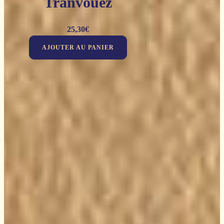
Tranvouëz
25,30
€
AJOUTER AU PANIER