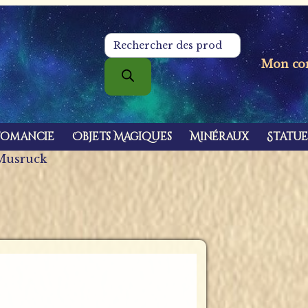
Recherche
de
Mon co
produits
tomancie
Objets Magiques
Minéraux
Statue
 Musruck