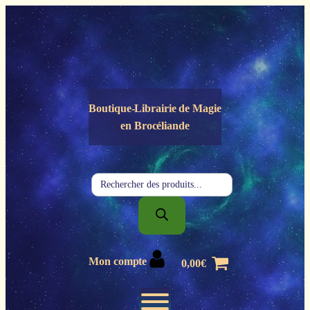
Panneau de gestion des cookies
Boutique-Librairie de
Magie
en Brocéliande
Recherche
de
produits
Mon compte
0,00
€