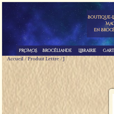
Panneau de gestion des cookies
Boutique-Li
Mag
en Broc
PROMOS
Brocéliande
Librairie
Car
Accueil
/ Produit Lettre / J