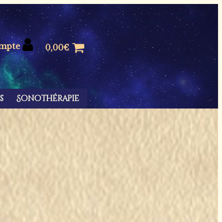
mpte
0,00
€
s
Sonothérapie