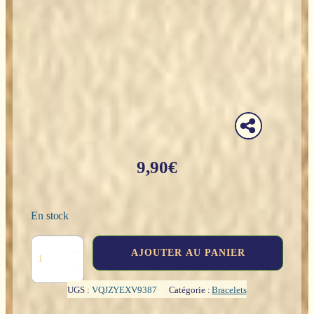
9,90
€
En stock
quantité
AJOUTER AU PANIER
de
Bracelet
perles
UGS :
VQJZYEXV9387
Catégorie :
Bracelets
Jaspe