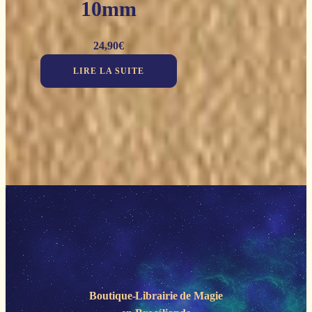
10mm
24,90
€
LIRE LA SUITE
Boutique-Librairie de
Magie