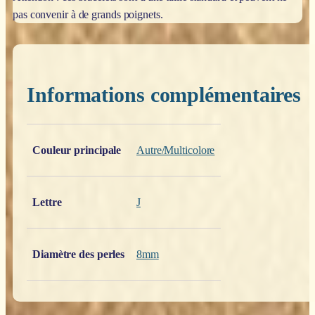
pas convenir à de grands poignets.
Informations complémentaires
Poids
0,200 kg
Couleur principale
Autre/Multicolore
Lettre
J
Diamètre des perles
8mm