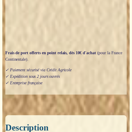
'feuille
d'argent'
-
8mm
Frais de port offerts en point relais, dès 10€ d'achat
(pour la France
Continentale).
✓ Paiement sécurisé via Crédit Agricole
✓ Expédition sous 2 jours ouvrés
✓ Entreprise française
Description