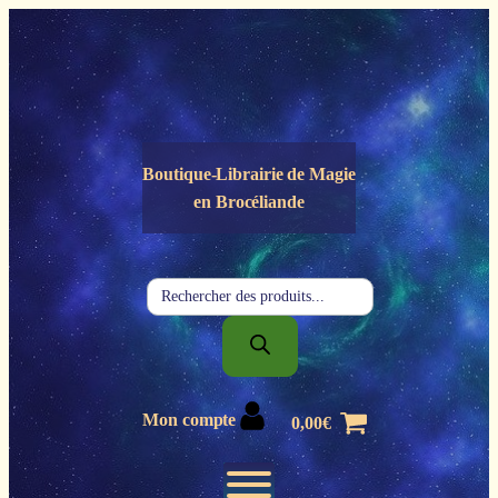
Panneau de gestion des cookies
Boutique-Librairie de
Magie
en Brocéliande
Recherche
de
produits
Mon compte
0,00
€