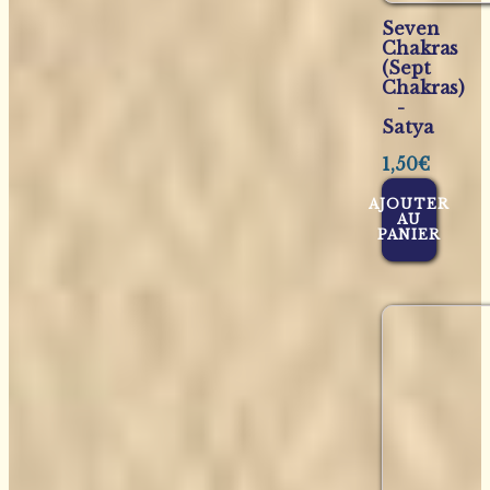
Seven
Chakras
(Sept
Chakras)
-
Satya
1,50
€
AJOUTER
AU
PANIER