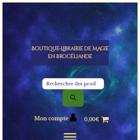
Panneau de gestion des cookies
Boutique-Librairie de
Magie
en Brocéliande
Recherche
de
produits
Mon compte
0,00
€