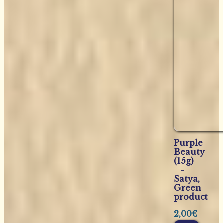
Purple
Beauty
(15g)
-
Satya,
Green
product
2,00
€