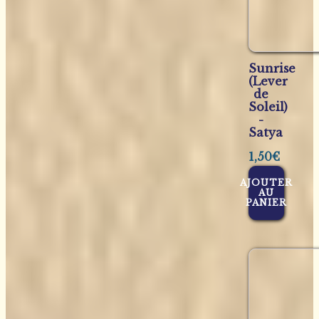
Sunrise
(Lever
de
Soleil)
-
Satya
1,50
€
AJOUTER
AU
PANIER