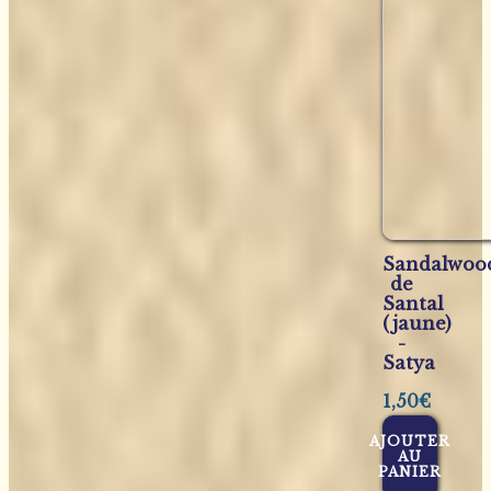
Sandalwoo
de
Santal
(jaune)
-
Satya
1,50
€
AJOUTER
AU
PANIER