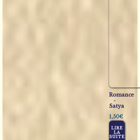
Romance
-
Satya
1,50
€
LIRE
LA
SUITE