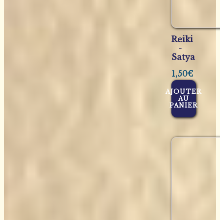
Reiki
-
Satya
1,50
€
AJOUTER
AU
PANIER