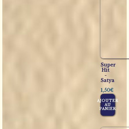
Super
Hit
-
Satya
1,50
€
AJOUTER
AU
PANIER