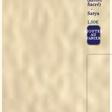
(Rituel
Sacré)
-
Satya
1,50
€
AJOUTER
AU
PANIER