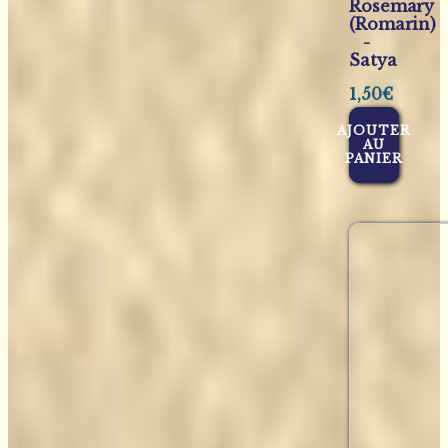
Rosemary
(Romarin)
-
Satya
1,50
€
AJOUTER
AU
PANIER