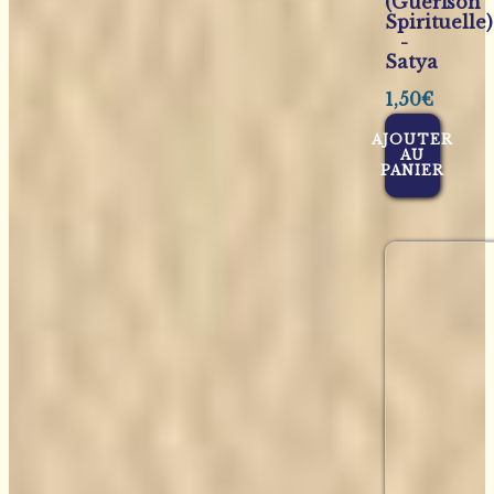
(Guérison
Spirituelle)
-
Satya
1,50
€
AJOUTER
AU
PANIER