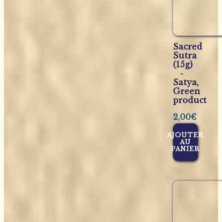
Sacred
Sutra
(15g)
-
Satya,
Green
product
2,00
€
AJOUTER
AU
PANIER