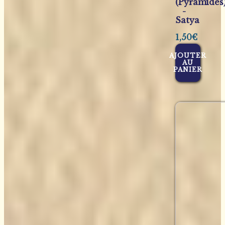
(Pyramides
-
Satya
1,50
€
AJOUTER
AU
PANIER