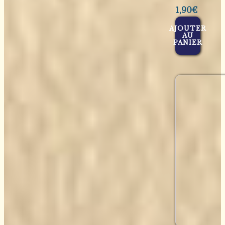
1,90
€
AJOUTER
AU
PANIER