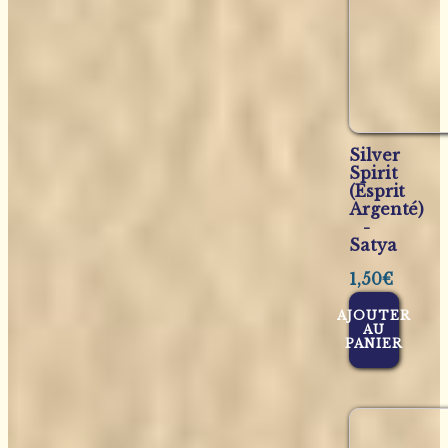
Silver
Spirit
(Esprit
Argenté)
-
Satya
1,50
€
AJOUTER
AU
PANIER