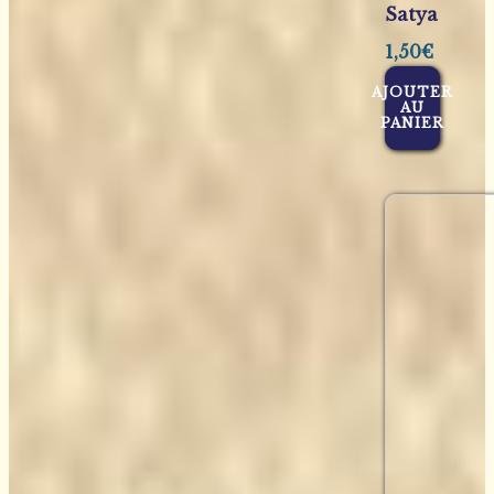
Satya
1,50
€
AJOUTER
AU
PANIER