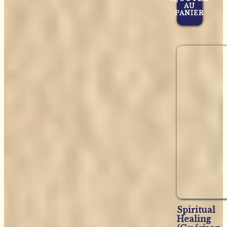
AU
PANIER
Spiritual
Healing