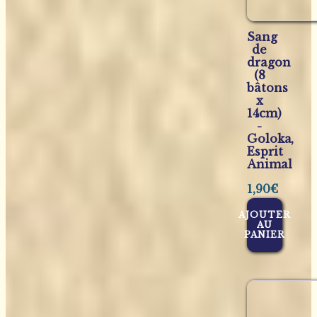
Sang
de
dragon
(8
bâtons
x
14cm)
-
Goloka,
Esprit
Animal
1,90
€
AJOUTER
AU
PANIER