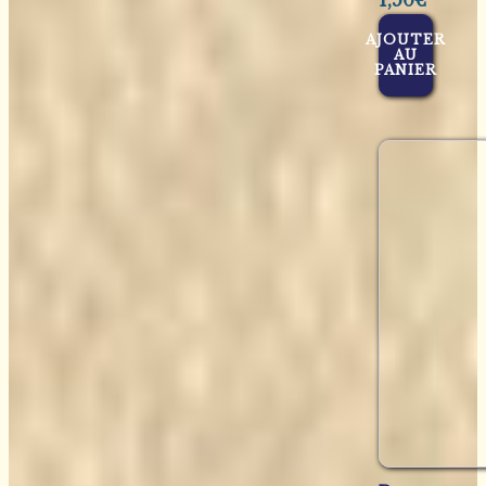
1,50
€
AJOUTER
AU
PANIER