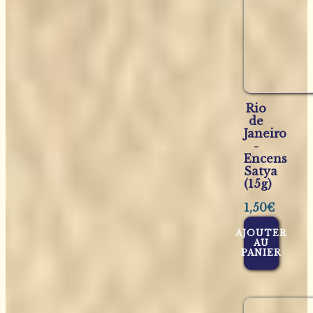
Rio
de
Janeiro
-
Encens
Satya
(15g)
1,50
€
AJOUTER
AU
PANIER