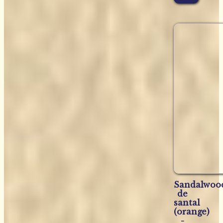
Sandalwoo
de
santal
(orange)
-