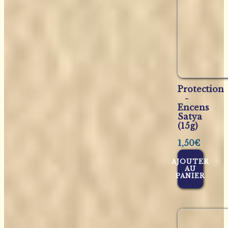
Protection
-
Encens
Satya
(15g)
1,50
€
AJOUTER
AU
PANIER