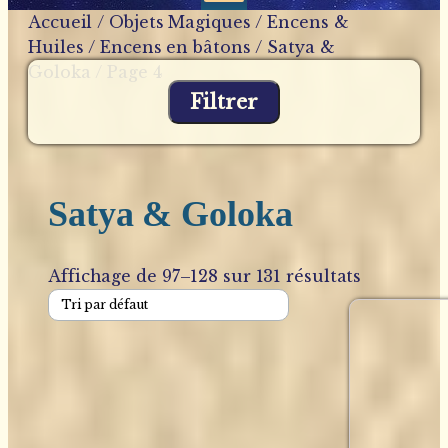
Accueil
/
Objets Magiques
/
Encens &
Huiles
/
Encens en bâtons
/
Satya &
Goloka
/ Page 4
Filtrer
Satya & Goloka
Affichage de 97–128 sur 131 résultats