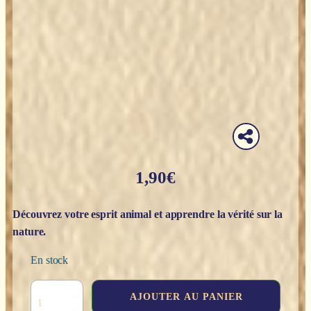
1,90
€
Découvrez votre esprit animal et apprendre la vérité sur la
nature.
En stock
quantité
AJOUTER AU PANIER
de