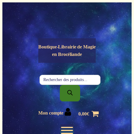
Panneau de gestion des cookies
Boutique-Librairie de
Magie
en Brocéliande
Recherche
de
produits
Mon compte
0,00
€