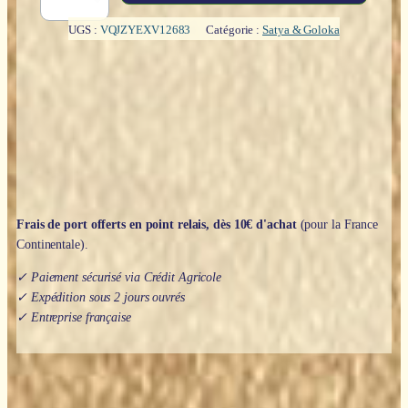
Sang
de
UGS :
VQJZYEXV12683
Catégorie :
Satya & Goloka
dragon
(8
bâtons
x
14cm)
-
Goloka,
Esprit
Animal
Frais de port offerts en point relais, dès 10€ d'achat
(pour la France
Continentale).
✓ Paiement sécurisé via Crédit Agricole
✓ Expédition sous 2 jours ouvrés
✓ Entreprise française