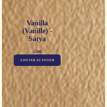
Vanilla
(Vanille) -
Satya
1,50
€
AJOUTER AU PANIER