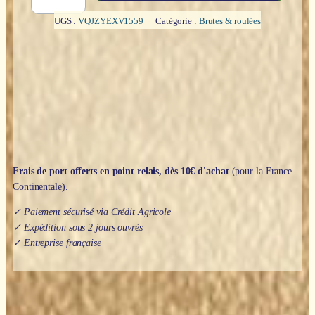
Galet
:
UGS :
VQJZYEXV1559
Catégorie :
Brutes & roulées
Agate
naturelle
Frais de port offerts en point relais, dès 10€ d'achat
(pour la France
Continentale).
✓ Paiement sécurisé via Crédit Agricole
✓ Expédition sous 2 jours ouvrés
✓ Entreprise française