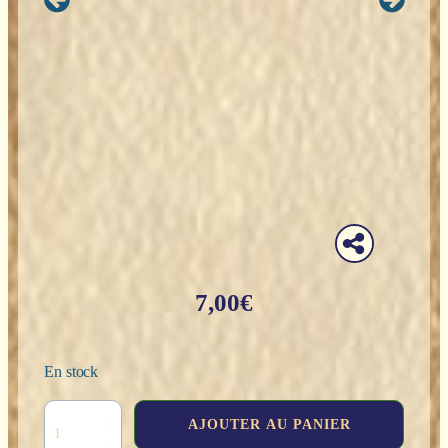
7,00
€
En stock
quantité
AJOUTER AU PANIER
de