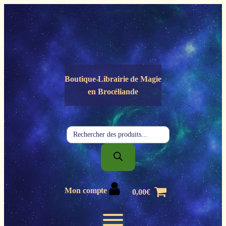
Panneau de gestion des cookies
Boutique-Librairie de
Magie
en Brocéliande
Recherche
de
produits
Mon compte
0,00
€