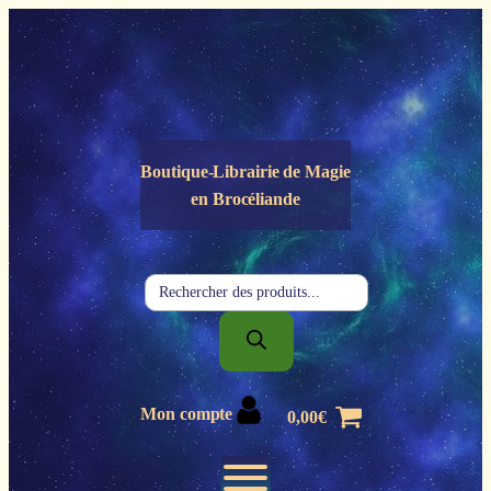
Panneau de gestion des cookies
Boutique-Librairie de
Magie
en Brocéliande
Recherche
de
produits
Mon compte
0,00
€