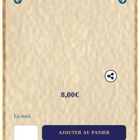
8,00
€
En stock
quantité
AJOUTER AU PANIER
de