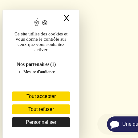
X
Masquer le band
Ce site utilise des cookies et
vous donne le contrôle sur
ceux que vous souhaitez
activer
Nos partenaires
(1)
Mesure d'audience
Tout accepter
Tout refuser
Personnaliser
Une qu