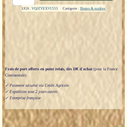
Galet
:
UGS :
VQJZYEXV1553
Catégorie :
Brutes & roulées
Hématite
Frais de port offerts en point relais, dès 10€ d'achat
(pour la France
Continentale).
✓ Paiement sécurisé via Crédit Agricole
✓ Expédition sous 2 jours ouvrés
✓ Entreprise française