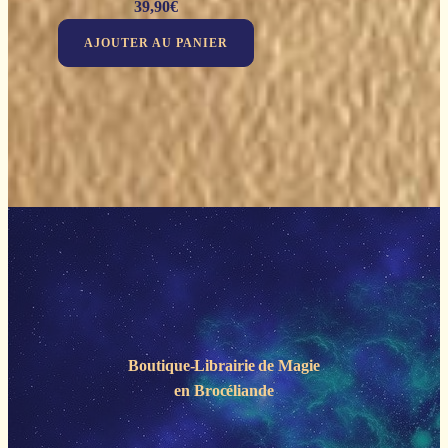
39,90
€
AJOUTER AU PANIER
Boutique-Librairie de
Magie
en Brocéliande