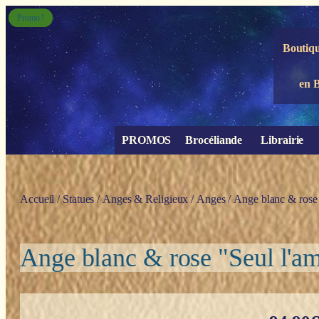
Panneau de gestion des cookies
Promo !
Promo !
Boutiqu
en 
PROMOS
Brocéliande
Librairie
Accueil
/
Statues
/
Anges & Religieux
/
Anges
/ Ange blanc & rose 
Ange blanc & rose "Seul l'a