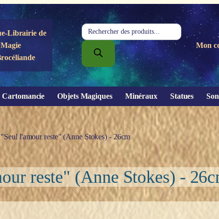
Recherche
e-Librairie de
de
Magie
Mon c
produits
Brocéliande
Cartomancie
Objets Magiques
Minéraux
Statues
Son
"Seul l'amour reste" (Anne Stokes) - 26cm
mour reste" (Anne Stokes) - 26