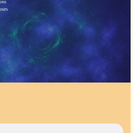
ions
tours