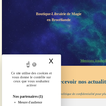
Boutique-Librairie de
Magie
en Brocéliande
X
Masquer le band
Mentions légales
Ce site utilise des cookies et
vous donne le contrôle sur
Inscrivez-vous pour recevoir nos actuali
ceux que vous souhaitez
activer
Nous ne spammons pas ! Consultez notre
politique de confidentialité
pour plu
Nos partenaires
(1)
Mesure d'audience