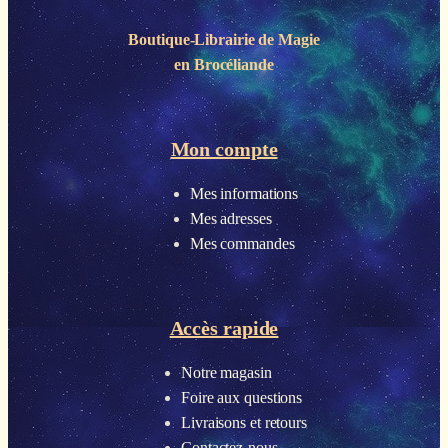
Boutique-Librairie de
Magie
en Brocéliande
Mon compte
Mes informations
Mes adresses
Mes commandes
Accès rapide
Notre magasin
Foire aux questions
Livraisons et retours
Contactez-nous