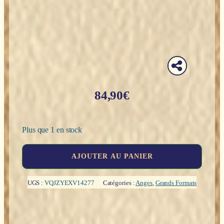
84,90
€
Plus que 1 en stock
quantité
AJOUTER AU PANIER
de
Ange
en
UGS :
VQJZYEXV14277
Catégories :
Anges
,
Grands Formats
bois
d'acacia
naturel
-