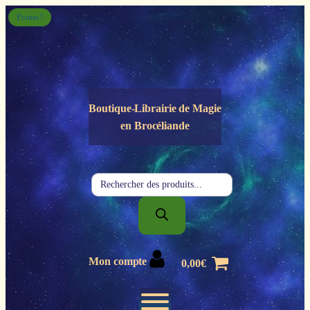
Panneau de gestion des cookies
Promo !
Boutique-Librairie de
Magie
en Brocéliande
Recherche
de
produits
Mon compte
0,00
€