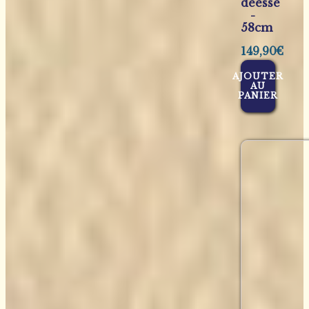
déesse
-
58cm
149,90
€
AJOUTER
AU
PANIER