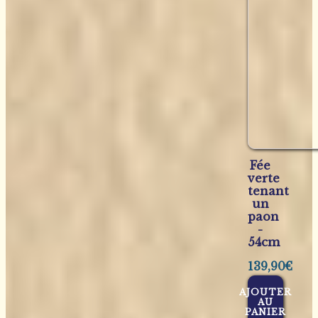
Fée
verte
tenant
un
paon
-
54cm
139,90
€
AJOUTER
AU
PANIER