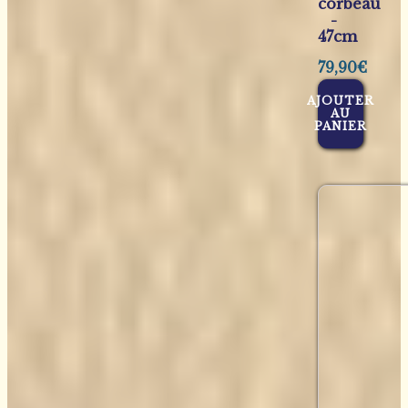
corbeau
-
47cm
79,90
€
AJOUTER
AU
PANIER