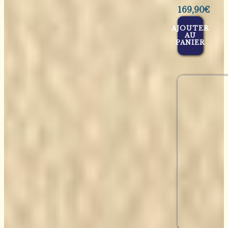
169,90
€
AJOUTER
AU
PANIER