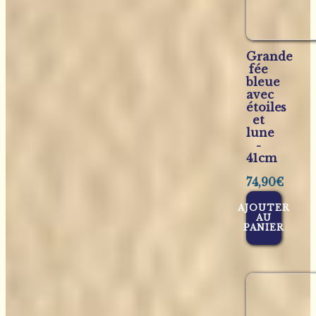
Grande
fée
bleue
avec
étoiles
et
lune
-
41cm
74,90
€
AJOUTER
AU
PANIER