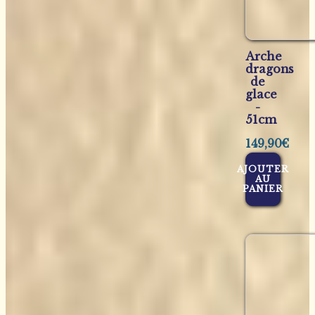
Arche
dragons
de
glace
-
51cm
149,90
€
AJOUTER
AU
PANIER