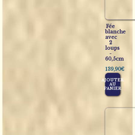
Fée
blanche
avec
2
loups
-
60,5cm
139,90
€
AJOUTER
AU
PANIER