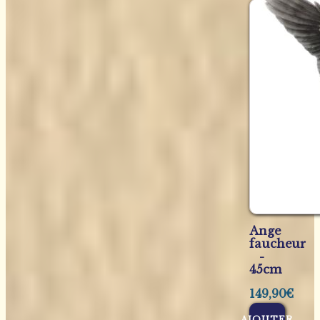
Ange
faucheur
-
45cm
149,90
€
AJOUTER