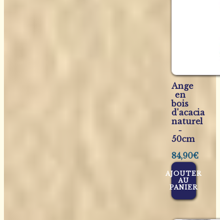
Ange
en
bois
d'acacia
naturel
-
50cm
84,90
€
AJOUTER
AU
PANIER