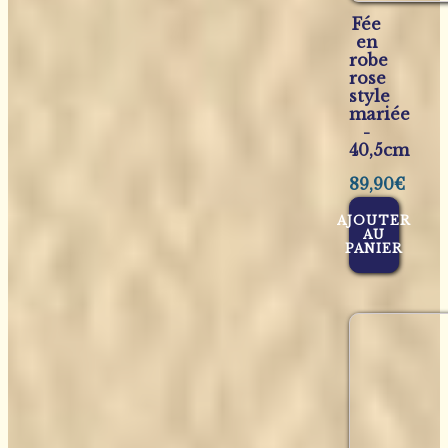
Fée
en
robe
rose
style
mariée
-
40,5cm
89,90
€
AJOUTER
AU
PANIER