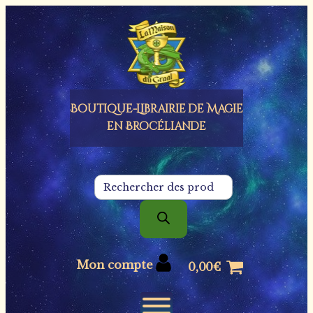
Panneau de gestion des cookies
Boutique-Librairie de
Magie
en Brocéliande
Recherche
de
produits
Mon compte
0,00
€