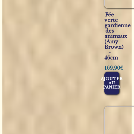
Fée
verte
gardienne
des
animaux
(Amy
Brown)
-
46cm
169,90
€
AJOUTER
AU
PANIER