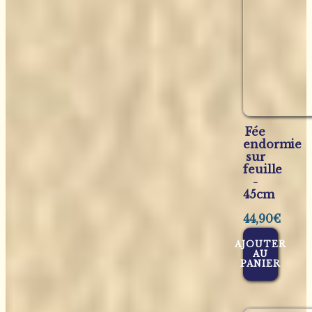
Fée
endormie
sur
feuille
-
45cm
44,90
€
AJOUTER
AU
PANIER