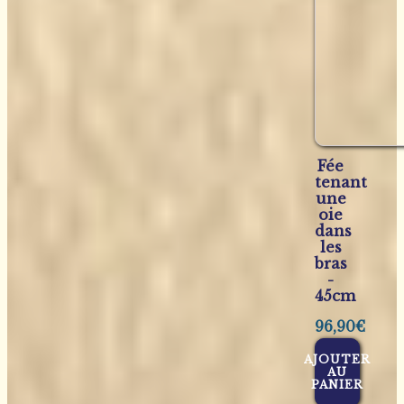
Fée
tenant
une
oie
dans
les
bras
-
45cm
96,90
€
AJOUTER
AU
PANIER