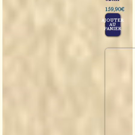
159,90
€
AJOUTER
AU
PANIER