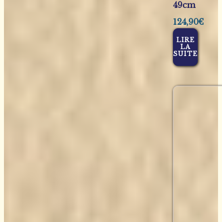
49cm
124,90
€
LIRE
LA
SUITE