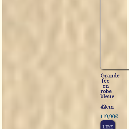
Grande
fée
en
robe
bleue
-
42cm
119,90
€
LIRE