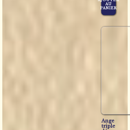
AU
PANIER
Ange
triple