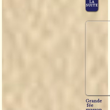
LA
SUITE
Grande
fée
marron