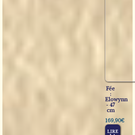
Fée
:
Elowynn
- 47
cm
169,90
€
LIRE