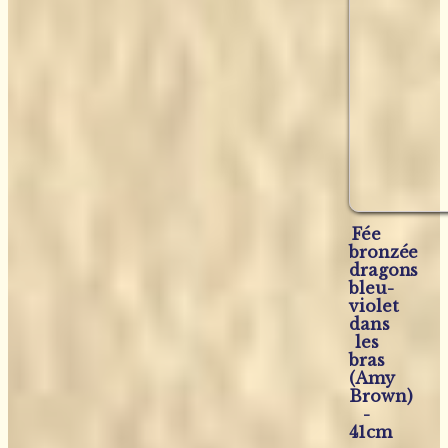
Fée
bronzée
dragons
bleu-
violet
dans
les
bras
(Amy
Brown)
-
41cm