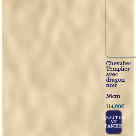
Chevalier
Templier
avec
dragon
noir
-
56cm
114,90
€
AJOUTER
AU
PANIER