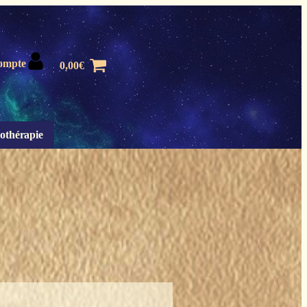
ompte
0,00
€
othérapie