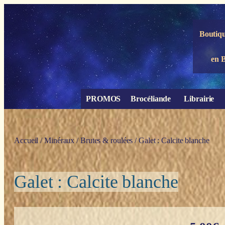
Panneau de gestion des cookies
Boutiqu
en 
PROMOS
Brocéliande
Librairie
Accueil
/
Minéraux
/
Brutes & roulées
/ Galet : Calcite blanche
Galet : Calcite blanche