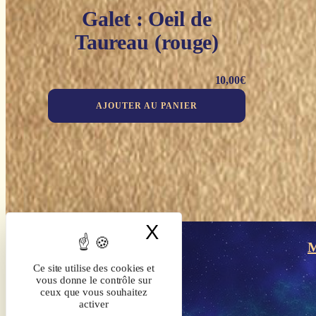
Galet : Oeil de
Taureau (rouge)
10,00
€
AJOUTER AU PANIER
X
Masquer le band
M
Ce site utilise des cookies et
vous donne le contrôle sur
ceux que vous souhaitez
activer