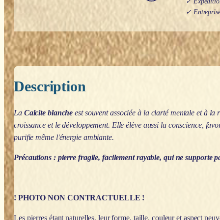
✓ Expédition
✓ Entreprise
Description
La
Calcite blanche
est souvent associée à la clarté mentale et à la 
croissance et le développement. Elle élève aussi la conscience, favori
purifie même l'énergie ambiante.
Précautions : pierre fragile, facilement rayable, qui ne supporte pa
! PHOTO NON CONTRACTUELLE !
Les pierres étant naturelles, leur forme, taille, couleur et aspect peuv