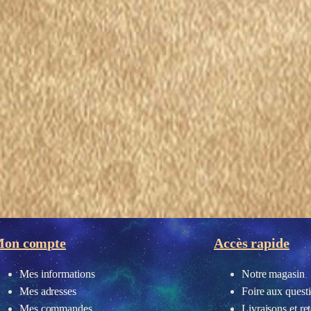
eau des cookies
on compte
Accès rapide
Mes informations
Notre magasin
Mes adresses
Foire aux quest
Mes commandes
Livraisons et re