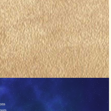
ions
tours