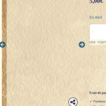
5,00
€
En stock
quantité
de
Galet
:
UGS :
VQJZ
Calcite
blanche
Frais de por
✓ Paiement s