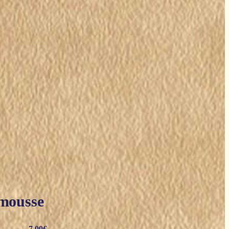
 mousse
7,00
€