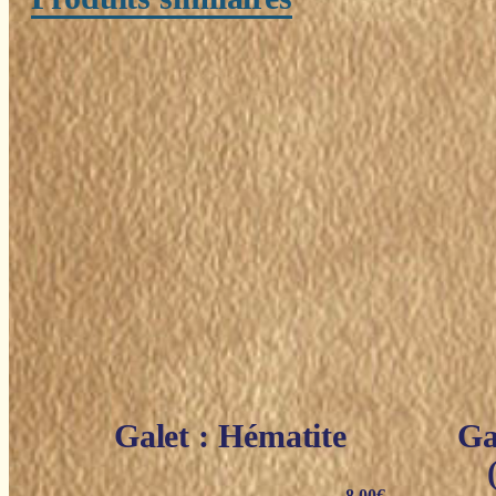
Galet : Hématite
Ga
8,00
€