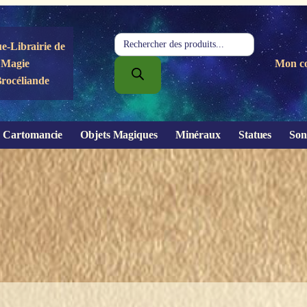
Recherche
e-Librairie de
de
Magie
Mon c
produits
Brocéliande
Cartomancie
Objets Magiques
Minéraux
Statues
Son