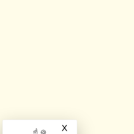
X
Masquer le band