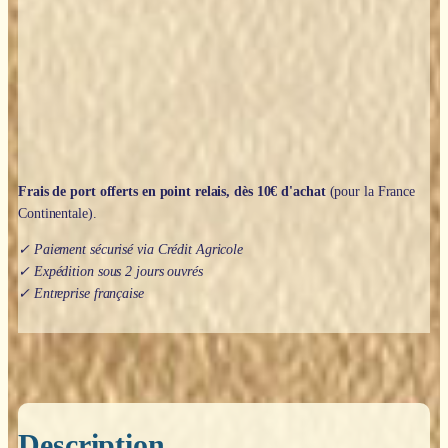
de
Vie
"Famille"
(Doré)
Frais de port offerts en point relais, dès 10€ d'achat
(pour la France
Continentale).
✓ Paiement sécurisé via Crédit Agricole
✓ Expédition sous 2 jours ouvrés
✓ Entreprise française
Description