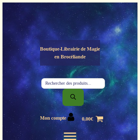
Panneau de gestion des cookies
Boutique-Librairie de
Magie
en Brocéliande
Recherche
de
produits
Mon compte
0,00
€