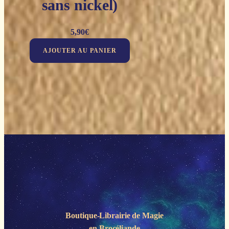
sans nickel)
5,90
€
AJOUTER AU PANIER
Boutique-Librairie de
Magie
en Brocéliande