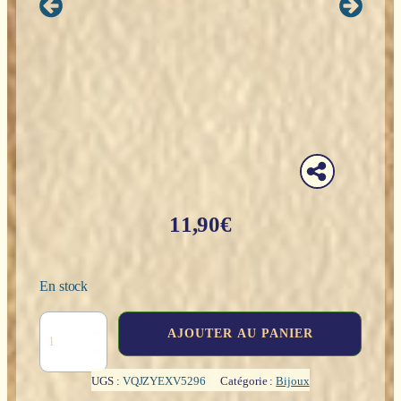
11,90
€
En stock
quantité
AJOUTER AU PANIER
de
Collier
:
UGS :
VQJZYEXV5296
Catégorie :
Bijoux
Arbre