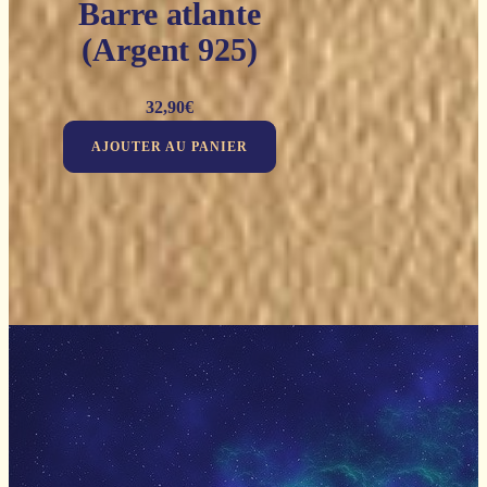
Barre atlante
(Argent 925)
32,90
€
AJOUTER AU PANIER