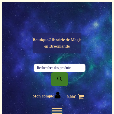
Panneau de gestion des cookies
Boutique-Librairie de
Magie
en Brocéliande
Recherche
de
produits
Mon compte
0,00
€