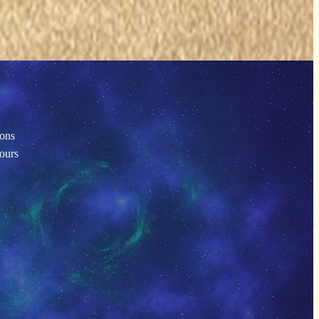
ions
tours