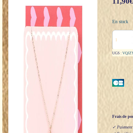
11,90
En stock
quantité
de
Collier
:
UGS :
VQJZ
Coeur
rouge
"Bestie"
(Meilleure
amie)
Frais de por
✓ Paiement s