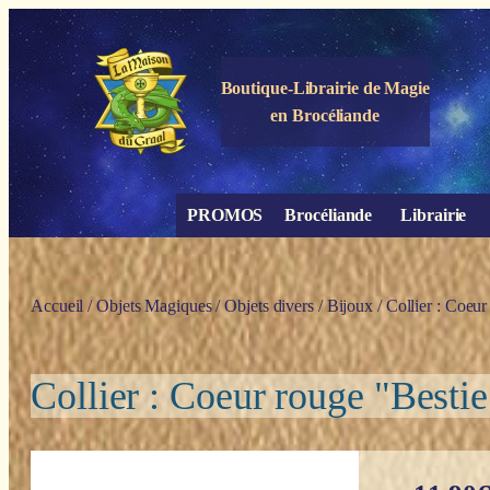
Panneau de gestion des cookies
Boutique-Librairie de
Magie
en Brocéliande
PROMOS
Brocéliande
Librairie
Accueil
/
Objets Magiques
/
Objets divers
/
Bijoux
/ Collier : Coeur
Collier : Coeur rouge "Besti