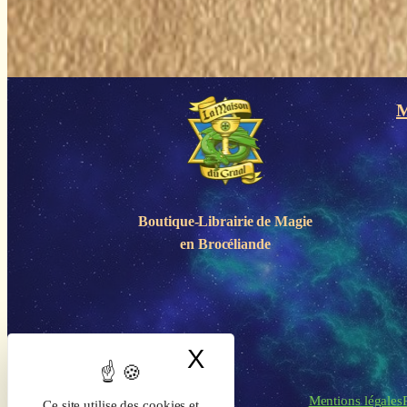
M
Boutique-Librairie de
Magie
en Brocéliande
X
Masquer le band
Mentions légales
Ce site utilise des cookies et