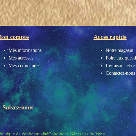
on compte
Accès rapide
Mes informations
Notre magasin
Mes adresses
Foire aux quest
Mes commandes
Livraisons et re
Contactez-nous
Suivez-nous
eau des cookies
Politique de confidentialité
Conditions Générales de Vente