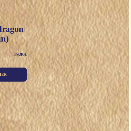
dragon
in)
39,90
€
IER