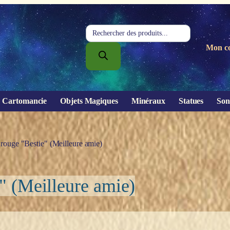
Recherche
de
Mon c
produits
Cartomancie
Objets Magiques
Minéraux
Statues
Son
 rouge "Bestie" (Meilleure amie)
e" (Meilleure amie)