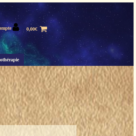
ompte
0,00
€
othérapie