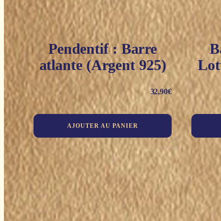
Pendentif : Barre
B
atlante (Argent 925)
Lot
32,90
€
AJOUTER AU PANIER