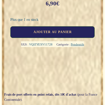
6,90
€
Plus que 1 en stock
quantité
AJOUTER AU PANIER
de
Collier-
fiole
UGS :
VQJZYEXV11728
Catégorie :
Pendentifs
"Chance"
(Aventurine)
Frais de port offerts en point relais, dès 10€ d'achat
(pour la France
Continentale).