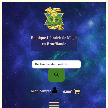
Panneau de gestion des cookies
Boutique-Librairie de
Magie
en Brocéliande
Recherche
de
produits
Mon compte
0,00
€