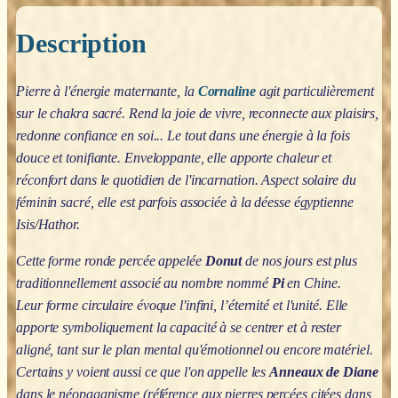
Description
Pierre à l'énergie maternante, la
Cornaline
agit particulièrement
sur le chakra sacré. Rend la joie de vivre, reconnecte aux plaisirs,
redonne confiance en soi... Le tout dans une énergie à la fois
douce et tonifiante. Enveloppante, elle apporte chaleur et
réconfort dans le quotidien de l'incarnation. Aspect solaire du
féminin sacré, elle est parfois associée à la déesse égyptienne
Isis/Hathor.
Cette forme ronde percée appelée
Donut
de nos jours est plus
traditionnellement associé au nombre nommé
Pi
en Chine.
Leur forme circulaire évoque l'infini, l’éternité et l'unité. Elle
apporte symboliquement la capacité à se centrer et à rester
aligné, tant sur le plan mental qu'émotionnel ou encore matériel.
Certains y voient aussi ce que l'on appelle les
Anneaux de Diane
dans le néopaganisme (référence aux pierres percées citées dans