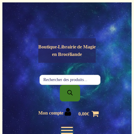
Panneau de gestion des cookies
Boutique-Librairie de
Magie
en Brocéliande
Recherche
de
produits
Mon compte
0,00
€