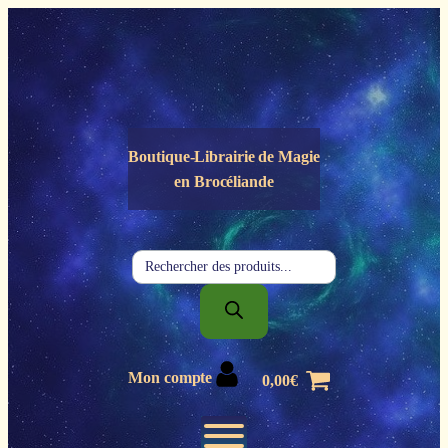
Panneau de gestion des cookies
Boutique-Librairie de
Magie
en Brocéliande
Recherche
de
produits
Mon compte
0,00
€