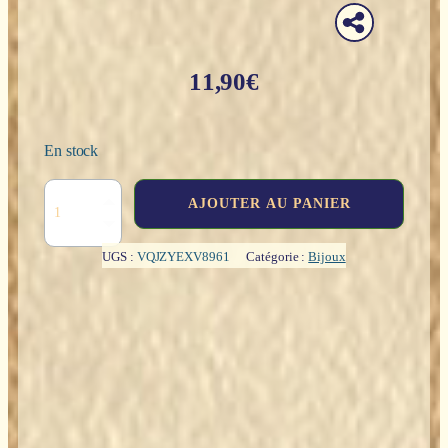
11,90
€
En stock
quantité
AJOUTER AU PANIER
de
Collier
:
UGS :
VQJZYEXV8961
Catégorie :
Bijoux
Homme
de
Vitruve
(argenté)
-
Leonardo
da
Vinci