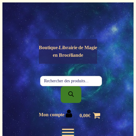
Panneau de gestion des cookies
Boutique-Librairie de
Magie
en Brocéliande
Recherche
de
produits
Mon compte
0,00
€