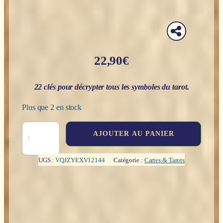
22,90
€
22 clés pour décrypter tous les symboles du tarot.
Plus que 2 en stock
quantité
AJOUTER AU PANIER
de
Découvrez
le
UGS :
VQJZYEXV12144
Catégorie :
Cartes & Tarots
langage
secret
du
tarot
-
Ruth