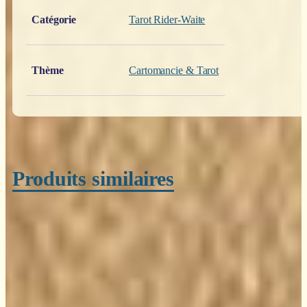
Catégorie
Tarot Rider-Waite
Thème
Cartomancie & Tarot
Produits similaires