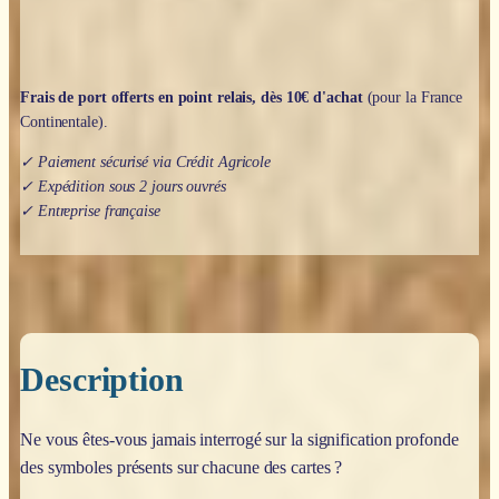
Ann
et
Wald
Amberstone
Frais de port offerts en point relais, dès 10€ d'achat
(pour la France
Continentale).
✓ Paiement sécurisé via Crédit Agricole
✓ Expédition sous 2 jours ouvrés
✓ Entreprise française
Description
Ne vous êtes-vous jamais interrogé sur la signification profonde
des symboles présents sur chacune des cartes ?