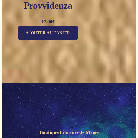
Provvidenza
17,00
€
AJOUTER AU PANIER
Boutique-Librairie de
Magie