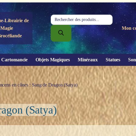
Recherche
e-Librairie de
de
Magie
Mon c
produits
Brocéliande
Cartomancie
Objets Magiques
Minéraux
Statues
Son
ncens en cônes : Sang de Dragon (Satya)
ragon (Satya)