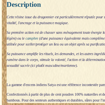
Description
Cette résine issue du dragonnier est particulièrement réputée pour s
vitalité, l'ancrage et la puissance magique.
Sa première action est de chasser sans ménagement toute énergie lo
légère) ou le
camphre
(d'une puissance équivalente mais complément
utilisée pour sceller/protéger un lieu ou un objet après sa purificati
Sa puissance amplifie les rituels, les demandes, et les autres ingré
ramène dans le corps, stimule la volonté, l'action et la déterminatio
sexualité sacrée (ici plutôt masculine/martienne).
La gamme d'encens indiens Satya est une référence incontestée parm
Confectionnés à partir de plus de cent poudres 100% naturelles et de
bambous. Pour des senteurs authentiques et durables, sûres pour l’in