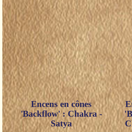
Encens en cônes
E
'Backflow' : Chakra -
'
Satya
C