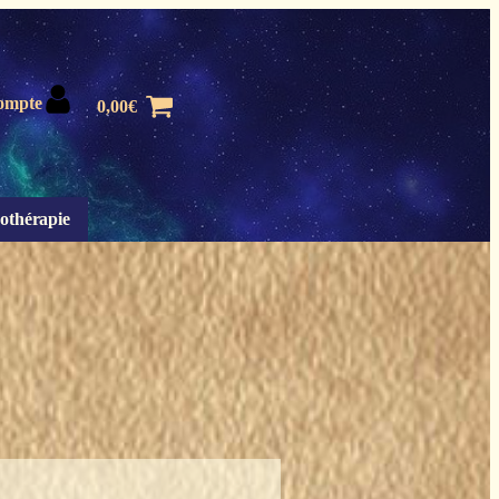
ompte
0,00
€
othérapie