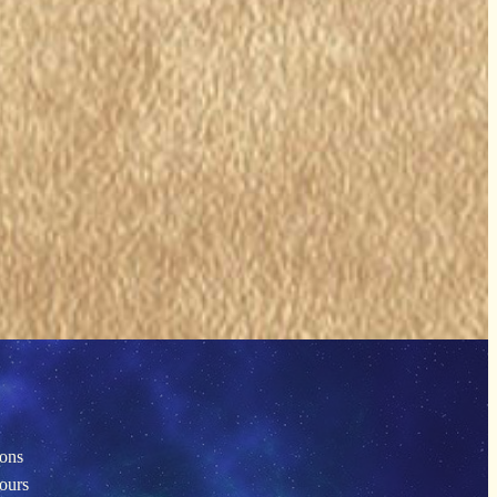
ions
tours