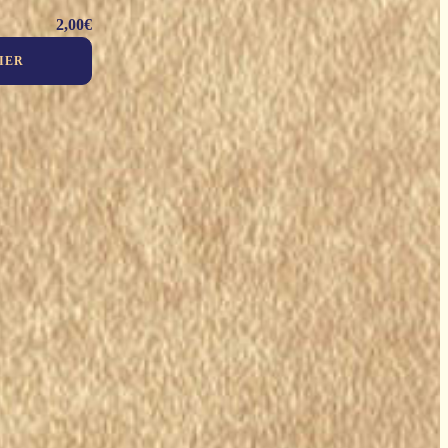
2,00
€
IER