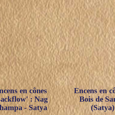
ncens en cônes
Encens en cô
Backflow' : Nag
Bois de Sa
hampa - Satya
(Satya)