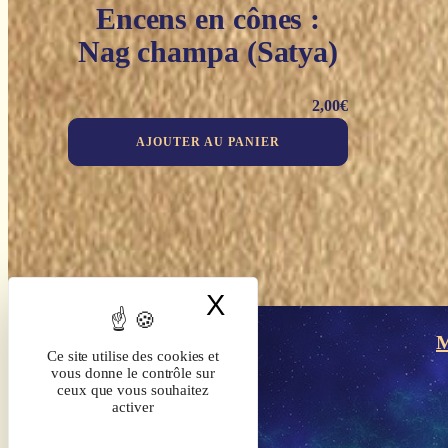
Encens en cônes :
Nag champa (Satya)
2,00
€
AJOUTER AU PANIER
X
Masquer le band
M
Ce site utilise des cookies et
vous donne le contrôle sur
ceux que vous souhaitez
activer