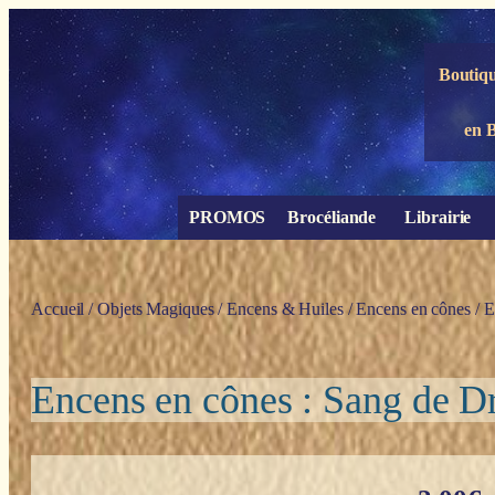
Panneau de gestion des cookies
Boutiqu
en 
PROMOS
Brocéliande
Librairie
Accueil
/
Objets Magiques
/
Encens & Huiles
/
Encens en cônes
/ E
Encens en cônes : Sang de D