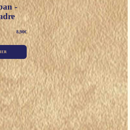
ban -
adre
8,90
€
IER