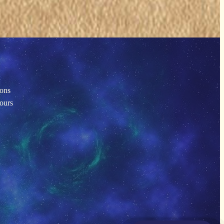
ions
tours