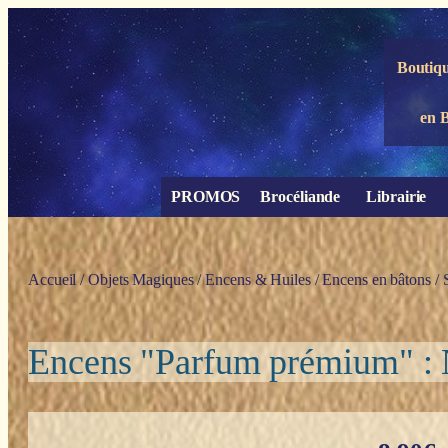
Panneau de gestion des cookies
Boutiqu
en 
PROMOS
Brocéliande
Librairie
Accueil
/
Objets Magiques
/
Encens & Huiles
/
Encens en bâtons
/
Encens "Parfum prémium" : N