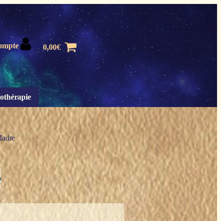
ompte
0,00
€
othérapie
Madre
e