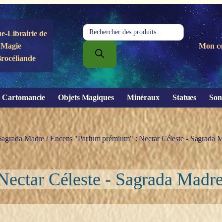
Recherche
e-Librairie de
de
Magie
Mon c
produits
Brocéliande
Cartomancie
Objets Magiques
Minéraux
Statues
Son
Sagrada Madre
/ Encens "Parfum prémium" : Nectar Céleste - Sagrada 
ectar Céleste - Sagrada Madr