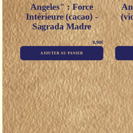
Angeles" : Force
An
Intérieure (cacao) -
(vi
Sagrada Madre
8,90
€
AJOUTER AU PANIER