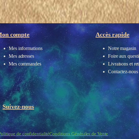
eau des cookies
on compte
Accès rapide
Mes informations
Notre magasin
Mes adresses
Foire aux quest
Mes commandes
Livraisons et re
Contactez-nous
Suivez-nous
Politique de confidentialité
Conditions Générales de Vente