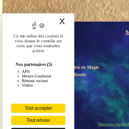
X
Masquer le band
M
Ce site utilise des cookies et
vous donne le contrôle sur
ceux que vous souhaitez
activer
Nos partenaires
(5)
Boutique-Librairie de
Magie
APIs
en Brocéliande
Mesure d'audience
Réseaux sociaux
Vidéos
Tout accepter
Tout refuser
Mentions légales