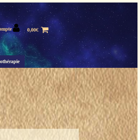
ompte
0,00
€
othérapie