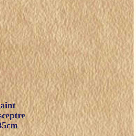
aint
sceptre
 35cm