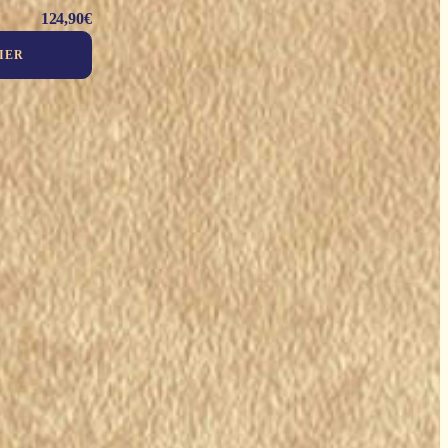
124,90
€
IER