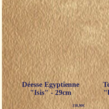
Déesse Egyptienne
T
"Isis" - 29cm
"
110,90
€