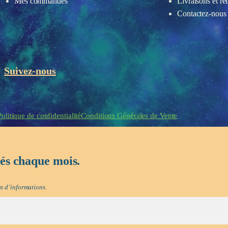
Mes commandes
Livraisons et re
Contactez-nous
Suivez-nous
eau des cookies
Politique de confidentialité
Conditions Générales de Vente
tés chaque mois.
s d’informations.