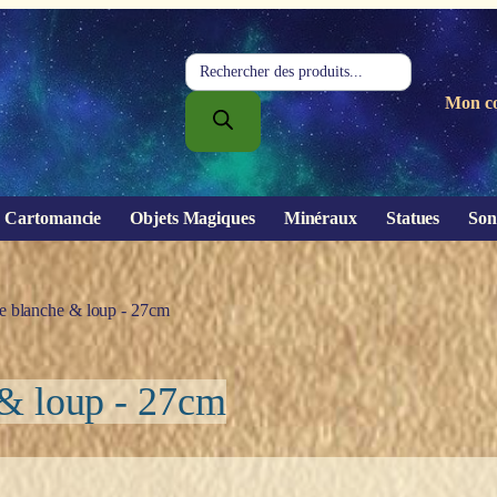
Recherche
de
Mon c
produits
Cartomancie
Objets Magiques
Minéraux
Statues
Son
rne blanche & loup - 27cm
e & loup - 27cm