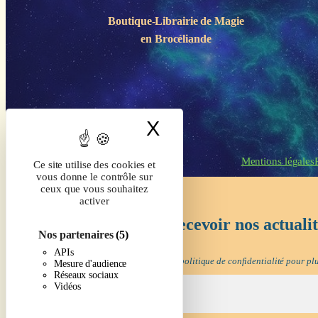
Boutique-Librairie de
Magie
en Brocéliande
X
Masquer le band
Mentions légales
Ce site utilise des cookies et
vous donne le contrôle sur
ceux que vous souhaitez
activer
Inscrivez-vous pour recevoir nos actuali
Nos partenaires
(5)
APIs
Nous ne spammons pas ! Consultez notre
politique de confidentialité
pour plu
Mesure d'audience
Réseaux sociaux
Vidéos