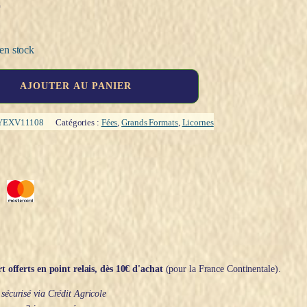
€
en stock
AJOUTER AU PANIER
YEXV11108
Catégories :
Fées
,
Grands Formats
,
Licornes
t offerts en point relais, dès 10€ d'achat
(pour la France Continentale).
écurisé via Crédit Agricole