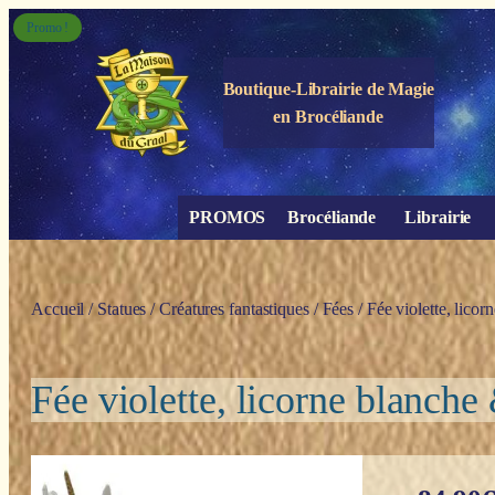
Panneau de gestion des cookies
Promo !
Boutique-Librairie de
Magie
en Brocéliande
PROMOS
Brocéliande
Librairie
Accueil
/
Statues
/
Créatures fantastiques
/
Fées
/ Fée violette, lico
Fée violette, licorne blanch