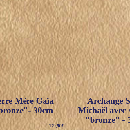
erre Mère Gaïa
Archange S
bronze"- 30cm
Michaël avec 
"bronze" -
179,90
€