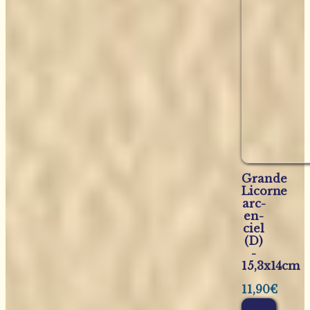
Grande
Licorne
arc-
en-
ciel
(D)
-
15,3x14cm
11,90
€