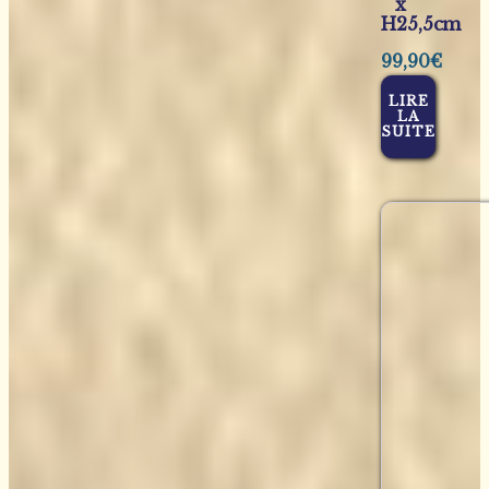
x
H25,5cm
99,90
€
LIRE
LA
SUITE