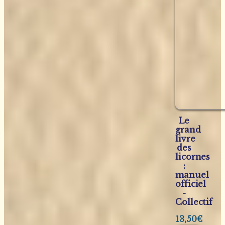
Le
grand
livre
des
licornes
:
manuel
officiel
-
Collectif
13,50
€