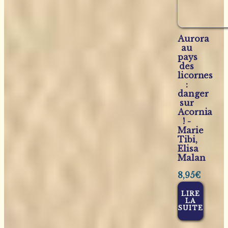
Aurora
au
pays
des
licornes
:
danger
sur
Acornia
! -
Marie
Tibi,
Elisa
Malan
8,95
€
LIRE
LA
SUITE