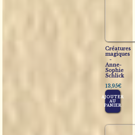
Créatures
magiques
-
Anne-
Sophie
Schlick
13,95
€
AJOUTER
AU
PANIER