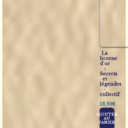
La
licorne
d'or
:
Secrets
et
légendes
-
collectif
13,50
€
AJOUTER
AU
PANIER