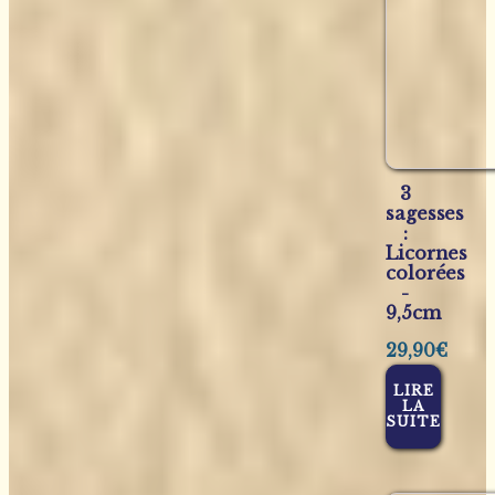
3
sagesses
:
Licornes
colorées
-
9,5cm
29,90
€
LIRE
LA
SUITE