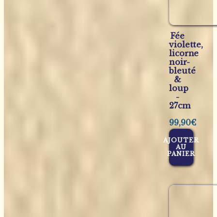
Fée
violette,
licorne
noir-
bleuté
&
loup
-
27cm
99,90
€
AJOUTER
AU
PANIER