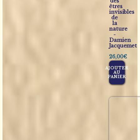
des
êtres
invisibles
de
la
nature
-
Damien
Jacquemet
26,00
€
AJOUTER
AU
PANIER