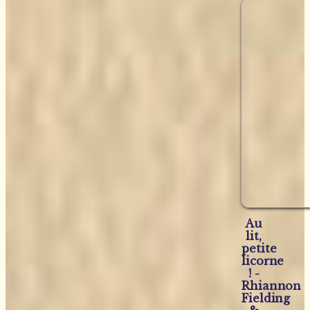
Au
lit,
petite
licorne
! -
Rhiannon
Fielding