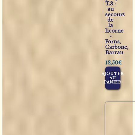
T.3 :
au
secours
de
la
licorne
-
Forns,
Carbone,
Barrau
13,50
€
AJOUTER
AU
PANIER