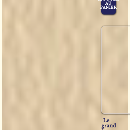
AU
PANIER
Le
grand