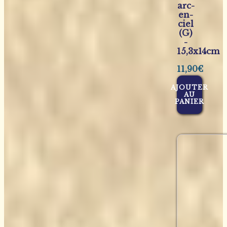
arc-
en-
ciel
(G)
-
15,3x14cm
11,90
€
AJOUTER
AU
PANIER