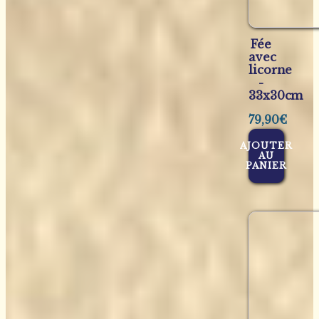
Fée
avec
licorne
-
33x30cm
79,90
€
AJOUTER
AU
PANIER