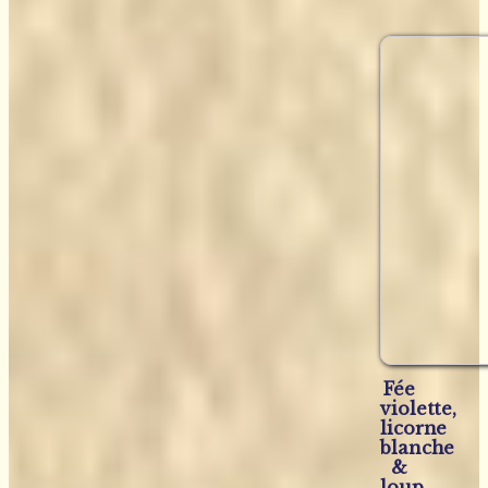
Fée
violette,
licorne
blanche
&
loup