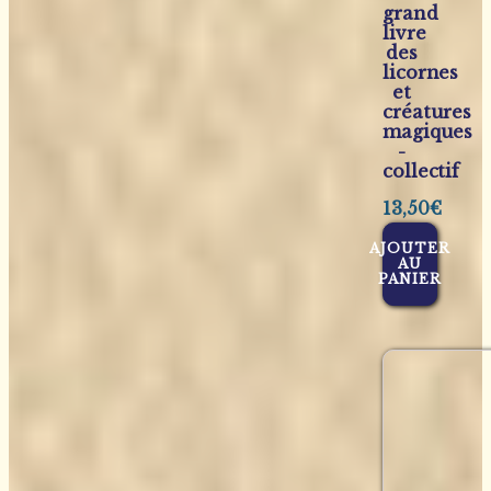
grand
livre
des
licornes
et
créatures
magiques
-
collectif
13,50
€
AJOUTER
AU
PANIER