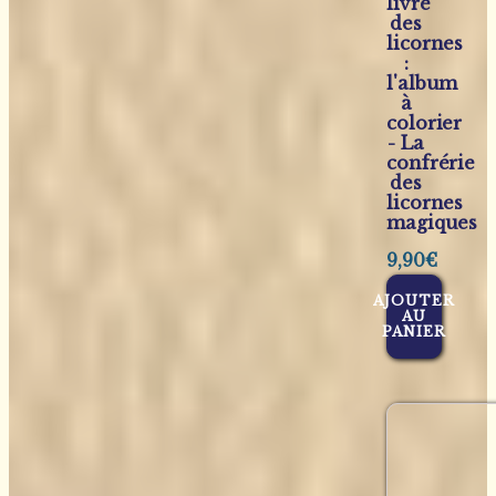
livre
des
licornes
:
l'album
à
colorier
- La
confrérie
des
licornes
magiques
9,90
€
AJOUTER
AU
PANIER