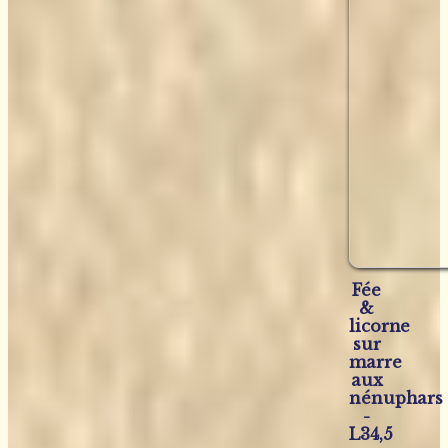
Fée
&
licorne
sur
marre
aux
nénuphars
-
L34,5