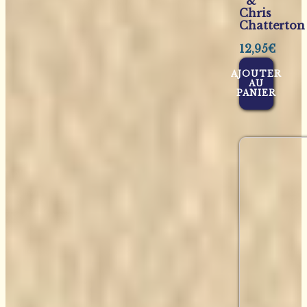
&
Chris
Chatterton
12,95
€
AJOUTER
AU
PANIER