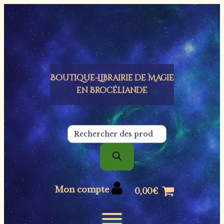
Panneau de gestion des cookies
Boutique-Librairie de
Magie
en Brocéliande
Recherche
de
produits
Mon compte
0,00
€