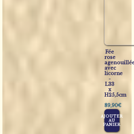
Fée
rose
agenouillé
avec
licorne
-
L33
x
H25,5cm
89,90
€
AJOUTER
AU
PANIER