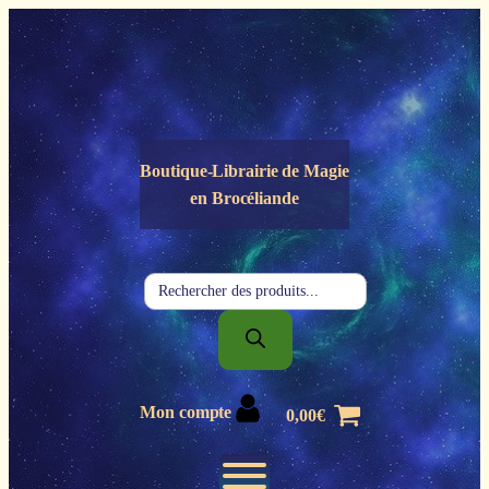
Panneau de gestion des cookies
Boutique-Librairie de
Magie
en Brocéliande
Recherche
de
produits
Mon compte
0,00
€