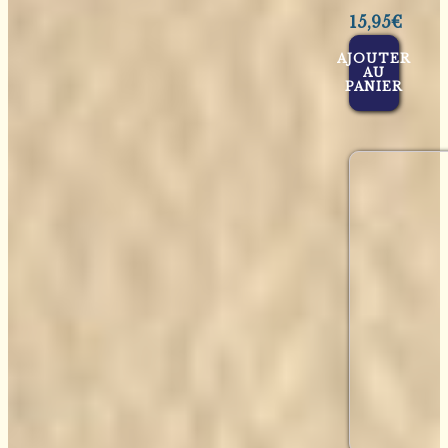
15,95
€
AJOUTER
AU
PANIER