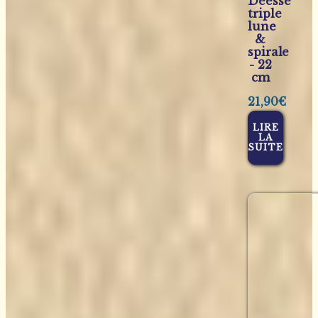
Déesse
triple
lune
&
spirale
- 22
cm
21,90
€
LIRE
LA
SUITE