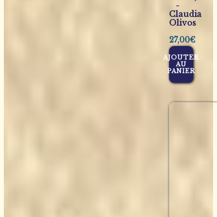
-
Claudia
Olivos
27,00
€
AJOUTER
AU
PANIER