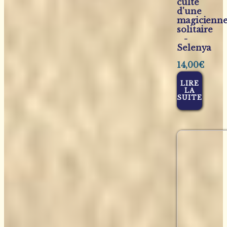
culte
d'une
magicienn
solitaire
-
Selenya
14,00
€
LIRE
LA
SUITE