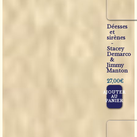
Déesses
et
sirènes
-
Stacey
Demarco
&
Jimmy
Manton
27,00
€
AJOUTER
AU
PANIER