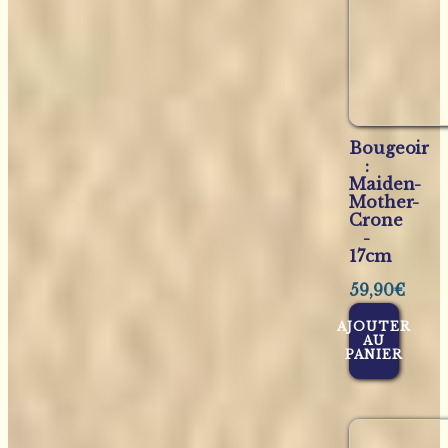
Bougeoir
:
Maiden-
Mother-
Crone
-
17cm
59,90
€
AJOUTER
AU
PANIER