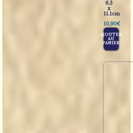
6.5
x
11.1cm
10,90
€
AJOUTER
AU
PANIER