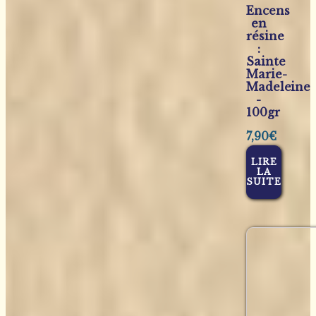
Encens
en
résine
:
Sainte
Marie-
Madeleine
-
100gr
7,90
€
LIRE
LA
SUITE