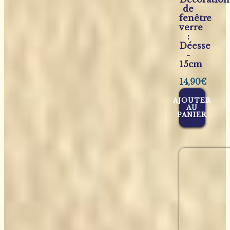
de
fenêtre
verre
:
Déesse
-
15cm
14,90
€
AJOUTER
AU
PANIER