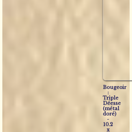
Bougeoir
:
Triple
Déesse
(métal
doré)
-
10.2
x