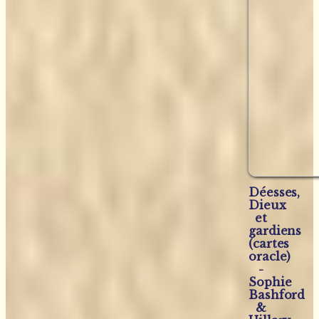
Déesses,
Dieux
et
gardiens
(cartes
oracle)
-
Sophie
Bashford
&