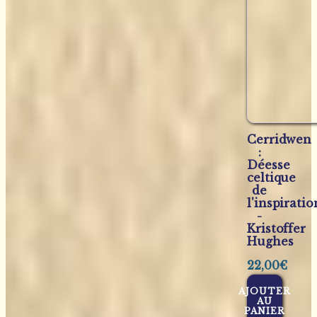
Cerridwen
:
Déesse
celtique
de
l'inspiratio
-
Kristoffer
Hughes
22,00
€
AJOUTER
AU
PANIER