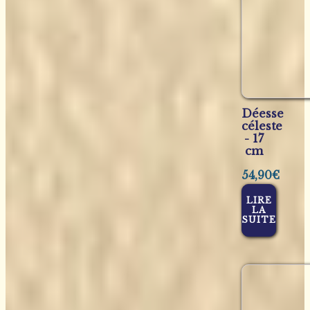
Déesse
céleste
- 17
cm
54,90
€
LIRE
LA
SUITE