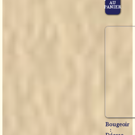
AU
PANIER
Bougeoir
: