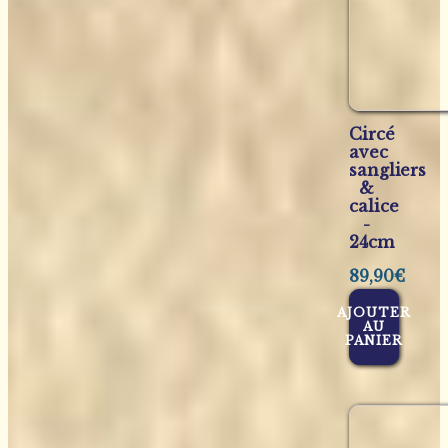
Circé
avec
sangliers
&
calice
-
24cm
89,90
€
AJOUTER
AU
PANIER