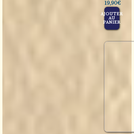
19,90
€
AJOUTER
AU
PANIER