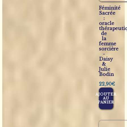
Féminité
Sacrée
:
oracle
thérapeuti
de
la
femme
sorcière
-
Daisy
&
Julie
Bodin
22,90
€
AJOUTER
AU
PANIER