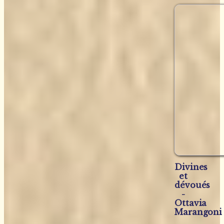
Divines
et
dévoués
-
Ottavia
Marangoni