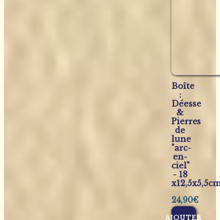
Boîte
:
Déesse
&
Pierres
de
lune
"arc-
en-
ciel"
- 18
x12,5x5,5c
24,90
€
AJOUTER