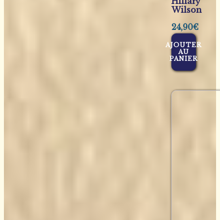
Hillary
Wilson
24,90
€
AJOUTER
AU
PANIER