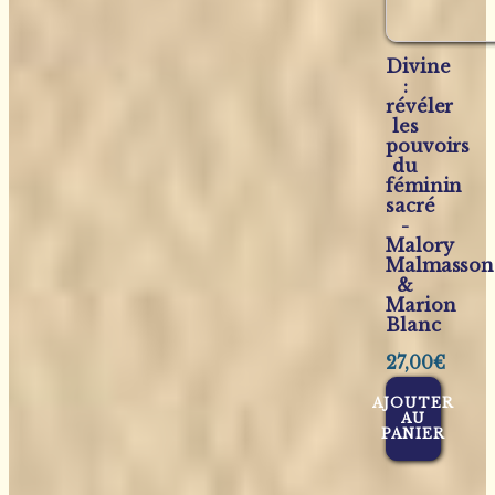
Divine
:
révéler
les
pouvoirs
du
féminin
sacré
-
Malory
Malmasson
&
Marion
Blanc
27,00
€
AJOUTER
AU
PANIER