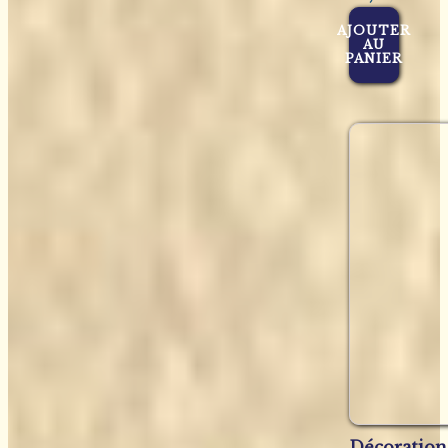
AJOUTER
AU
PANIER
Décoration