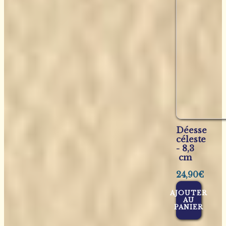
Déesse
céleste
- 8,3
cm
24,90
€
AJOUTER
AU
PANIER