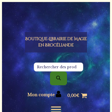
Panneau de gestion des cookies
Boutique-Librairie de
Magie
en Brocéliande
Recherche
de
produits
Mon compte
0,00
€