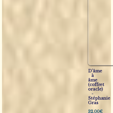
D'âme
à
âme
(coffret
oracle)
-
Stéphanie
Gras
32,00
€