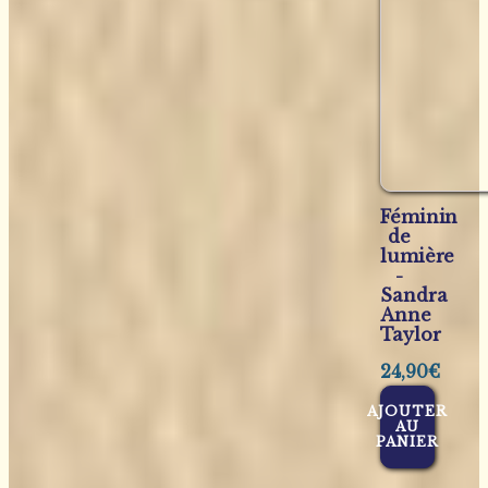
Féminin
de
lumière
-
Sandra
Anne
Taylor
24,90
€
AJOUTER
AU
PANIER