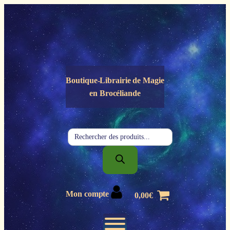
Panneau de gestion des cookies
Boutique-Librairie de
Magie
en Brocéliande
Recherche
de
produits
Mon compte
0,00
€