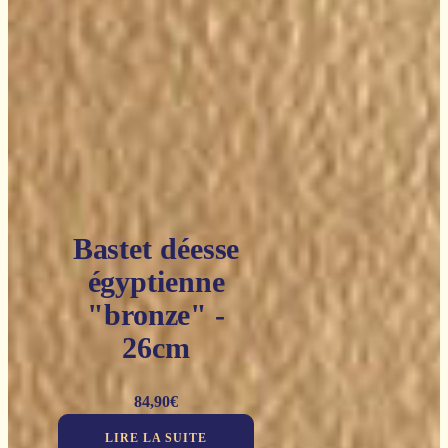
Bastet déesse
égyptienne
"bronze" -
26cm
84,90
€
LIRE LA SUITE