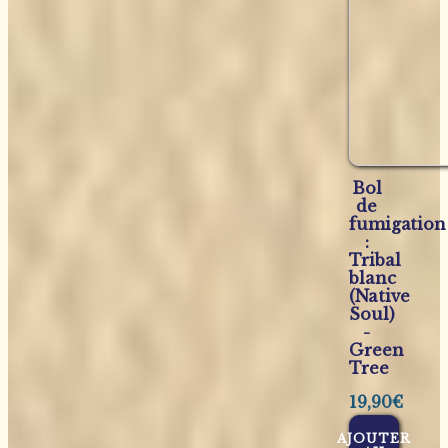
Bol
de
fumigation
:
Tribal
blanc
(Native
Soul)
-
Green
Tree
19,90
€
AJOUTER