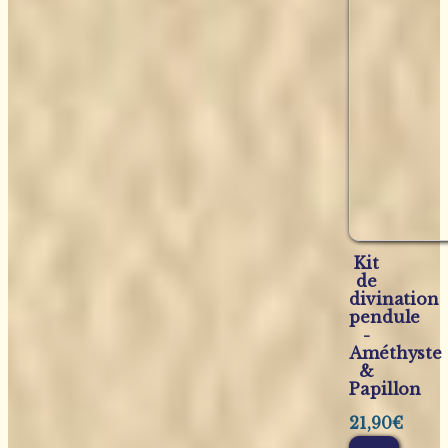
Kit
de
divination
pendule
-
Améthyste
&
Papillon
21,90
€