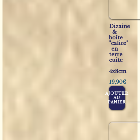
Dizaine
&
boîte
"calice"
en
terre
cuite
-
4x8cm
19,90
€
AJOUTER
AU
PANIER