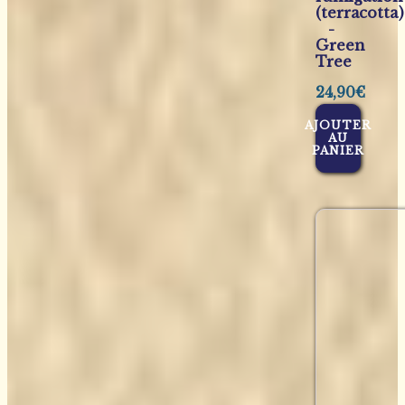
(terracotta)
-
Green
Tree
24,90
€
AJOUTER
AU
PANIER