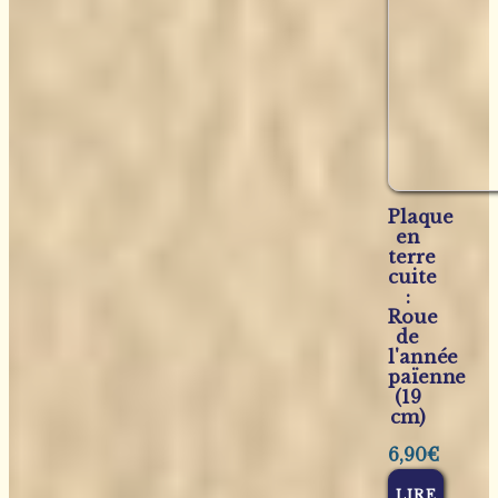
Plaque
en
terre
cuite
:
Roue
de
l'année
païenne
(19
cm)
6,90
€
LIRE