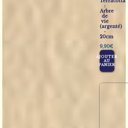
Terracotta
:
Arbre
de
vie
(argenté)
-
20cm
9,90
€
AJOUTER
AU
PANIER