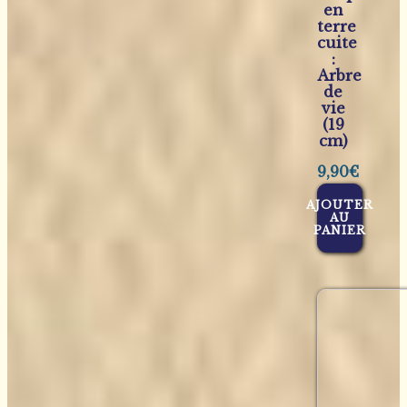
en
terre
cuite
:
Arbre
de
vie
(19
cm)
9,90
€
AJOUTER
AU
PANIER