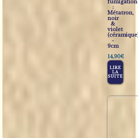
fumigation
:
Métatron,
noir
&
violet
(céramique
-
9cm
14,90
€
LIRE
LA
SUITE