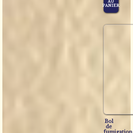
AU
PANIER
Bol
de
fumigation