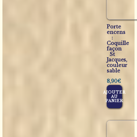
Porte
encens
:
Coquille
façon
St
Jacques,
couleur
sable
8,90
€
AJOUTER
AU
PANIER