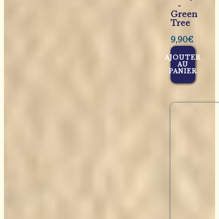
-
Green
Tree
9,90
€
AJOUTER
AU
PANIER