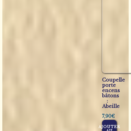
Coupelle
porte
encens
bâtons
:
Abeille
7,90
€
AJOUTER
AU