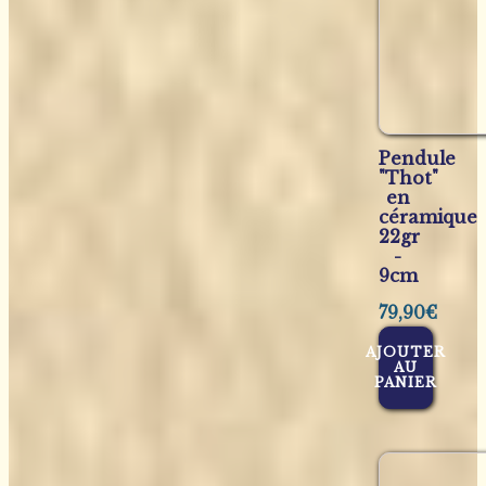
Pendule
"Thot"
en
céramique
22gr
-
9cm
79,90
€
AJOUTER
AU
PANIER