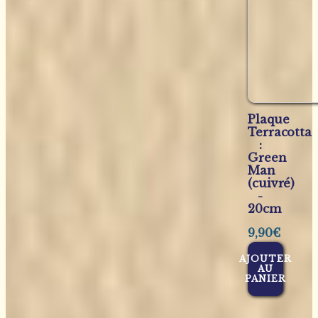
Plaque
Terracotta
:
Green
Man
(cuivré)
-
20cm
9,90
€
AJOUTER
AU
PANIER