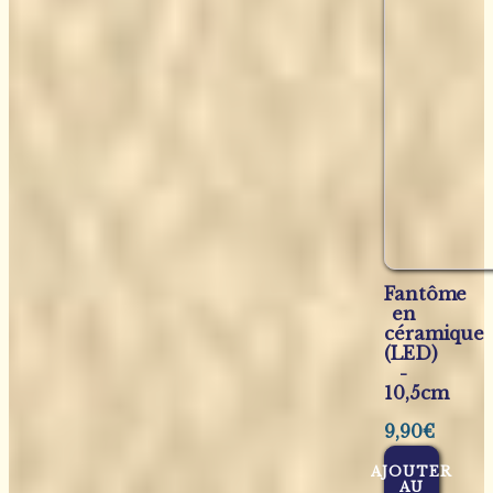
Fantôme
en
céramique
(LED)
-
10,5cm
9,90
€
AJOUTER
AU