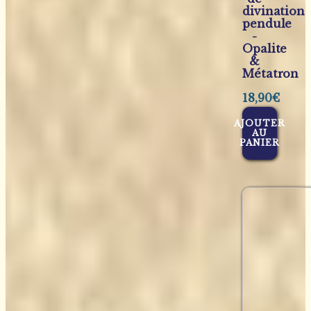
divination
pendule
-
Opalite
&
Métatron
18,90
€
AJOUTER
AU
PANIER