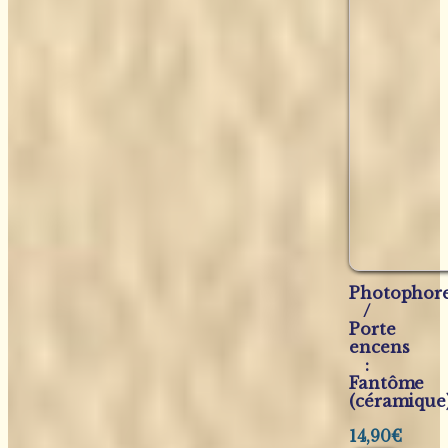
Photophor
/
Porte
encens
:
Fantôme
(céramique
14,90
€