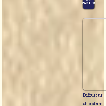
PANIER
Diffuseur
:
chaudron