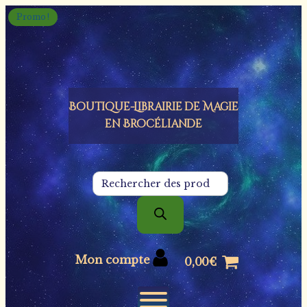
Panneau de gestion des cookies
Promo !
Boutique-Librairie de
Magie
en Brocéliande
Recherche
de
produits
Mon compte
0,00
€