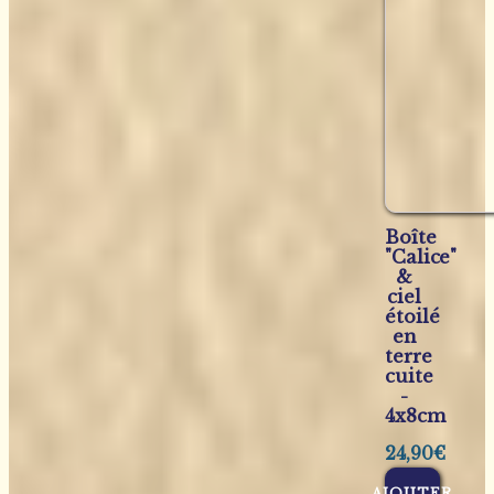
Boîte
"Calice"
&
ciel
étoilé
en
terre
cuite
-
4x8cm
24,90
€
AJOUTER