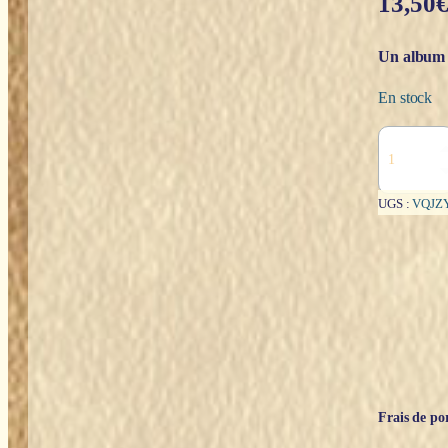
13,50
Un album t
En stock
quantité
de
Le
grand
UGS :
VQJZ
livre
des
licornes
:
manuel
officiel
-
Collectif
Frais de por