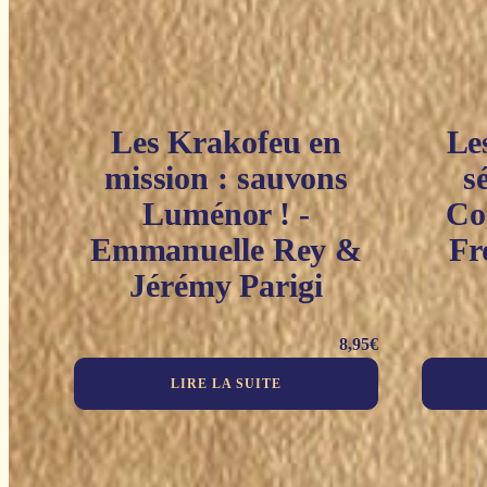
Les Krakofeu en
Les
mission : sauvons
s
Luménor ! -
Co
Emmanuelle Rey &
Fr
Jérémy Parigi
8,95
€
LIRE LA SUITE