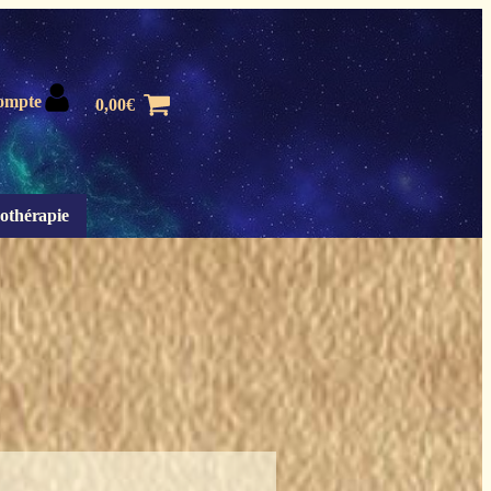
ompte
0,00
€
othérapie