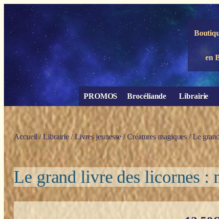
Panneau de gestion des cookies
Boutiqu
en 
PROMOS
Brocéliande
Librairie
Accueil
/
Librairie
/
Livres jeunesse
/
Créatures magiques
/ Le grand 
Le grand livre des licornes : 