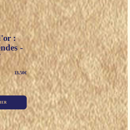
'or :
endes -
f
13,50
€
IER