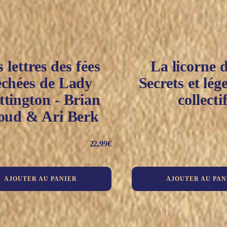
 lettres des fées
La licorne d
échées de Lady
Secrets et lég
ttington - Brian
collecti
oud & Ari Berk
22,99
€
AJOUTER AU PANIER
AJOUTER AU PAN