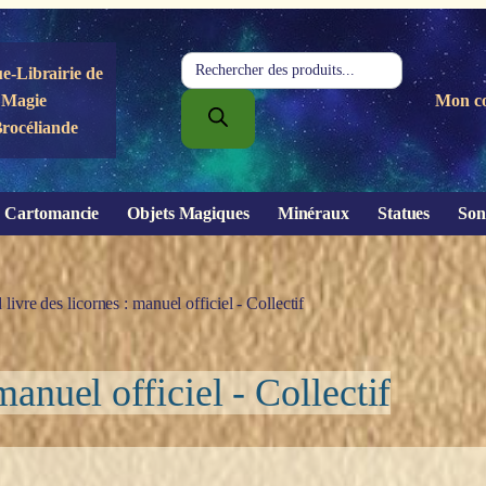
Recherche
e-Librairie de
de
Magie
Mon c
produits
Brocéliande
Cartomancie
Objets Magiques
Minéraux
Statues
Son
livre des licornes : manuel officiel - Collectif
manuel officiel - Collectif