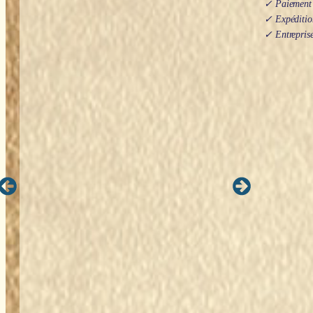
✓ Paiement s
✓ Expédition
✓ Entreprise