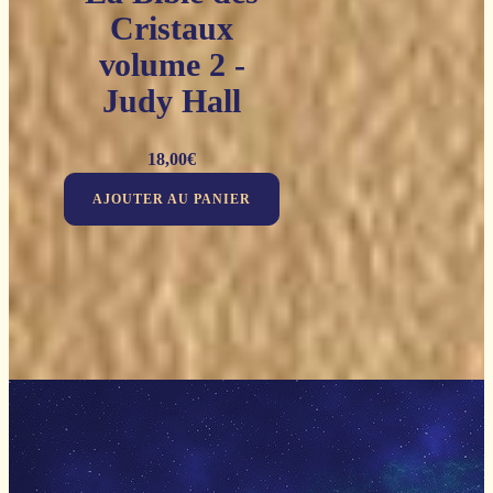
Cristaux
volume 2 -
Judy Hall
18,00
€
AJOUTER AU PANIER