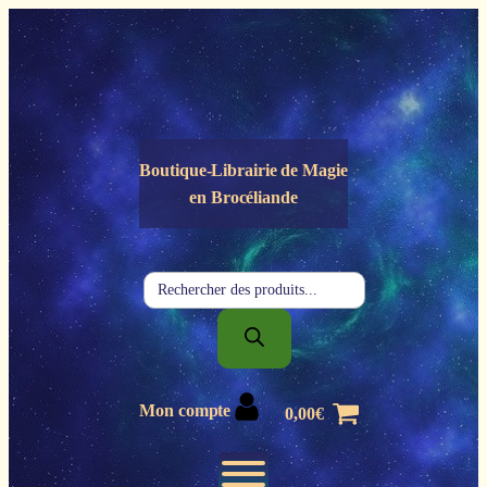
Panneau de gestion des cookies
Boutique-Librairie de
Magie
en Brocéliande
Recherche
de
produits
Mon compte
0,00
€