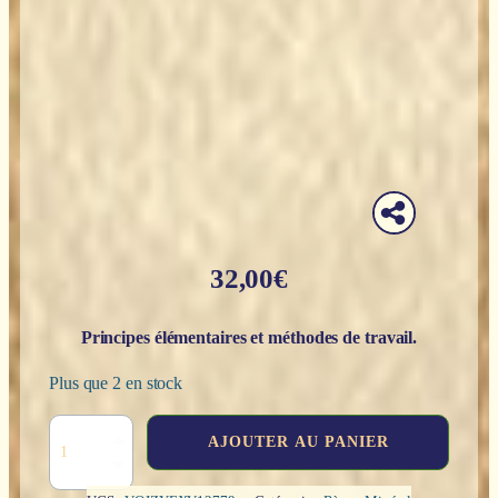
32,00
€
Principes élémentaires et méthodes de travail.
Plus que 2 en stock
quantité
AJOUTER AU PANIER
de
Guide
pratique