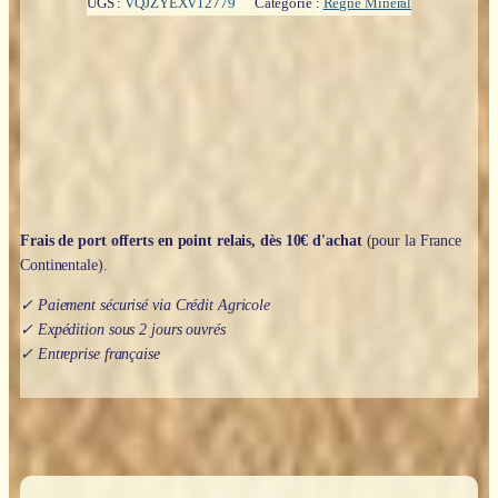
UGS :
VQJZYEXV12779
Catégorie :
Règne Minéral
de
la
lithothérapie
énergéticienne
-
Reynald
Georges
Boschiero
Frais de port offerts en point relais, dès 10€ d'achat
(pour la France
Continentale).
✓ Paiement sécurisé via Crédit Agricole
✓ Expédition sous 2 jours ouvrés
✓ Entreprise française