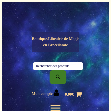
Panneau de gestion des cookies
Boutique-Librairie de
Magie
en Brocéliande
Recherche
de
produits
Mon compte
0,00
€