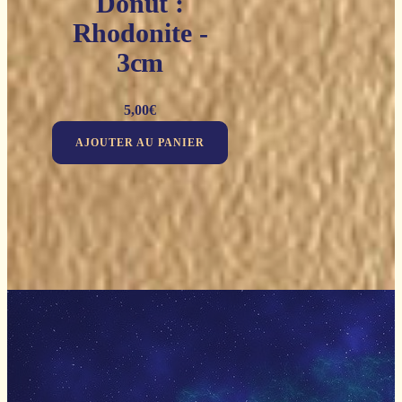
Donut :
Rhodonite -
3cm
5,00
€
AJOUTER AU PANIER