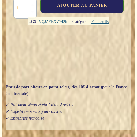
quantité
AJOUTER AU PANIER
de
Donut
:
UGS :
VQJZYEXV7426
Catégorie :
Pendentifs
Obsidienne
noire
-
3cm
Frais de port offerts en point relais, dès 10€ d'achat
(pour la France
Continentale).
✓ Paiement sécurisé via Crédit Agricole
✓ Expédition sous 2 jours ouvrés
✓ Entreprise française