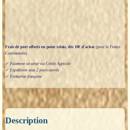
Roche
–
Œil
de
la
Providence
Doré
Frais de port offerts en point relais, dès 10€ d'achat
(pour la France
Continentale).
✓ Paiement sécurisé via Crédit Agricole
✓ Expédition sous 2 jours ouvrés
✓ Entreprise française
Description