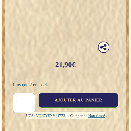
21,90
€
Plus que 2 en stock
quantité
AJOUTER AU PANIER
de
Pendule
Divinatoire
UGS :
VQJZYEXV14773
Catégorie :
Non classé
Cristal
de