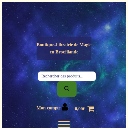
Panneau de gestion des cookies
Boutique-Librairie de
Magie
en Brocéliande
Recherche
de
produits
Mon compte
0,00
€