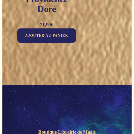
Doré
21,90
€
AJOUTER AU PANIER
Boutique-Librairie de
Magie