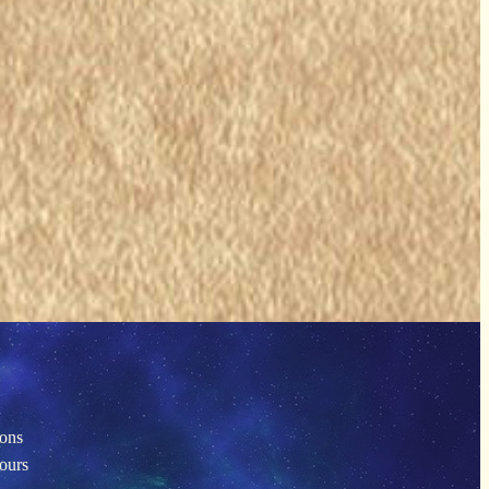
ions
tours