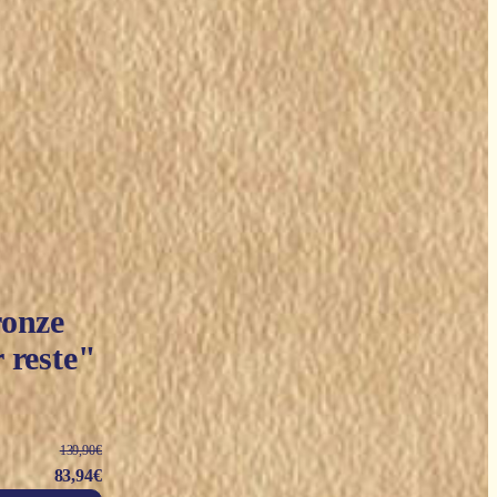
ronze
 reste"
139,90
€
Le
Le
83,94
€