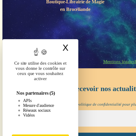
Boutique-Librairie de
Magie
en Brocéliande
X
Masquer le band
Mentions légales
Ce site utilise des cookies et
vous donne le contrôle sur
ceux que vous souhaitez
activer
Inscrivez-vous pour recevoir nos actuali
Nos partenaires
(5)
APIs
Nous ne spammons pas ! Consultez notre
politique de confidentialité
pour plu
Mesure d'audience
Réseaux sociaux
Vidéos