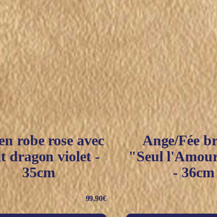
en robe rose avec
Ange/Fée b
it dragon violet -
"Seul l'Amour
35cm
- 36cm
99,90
€