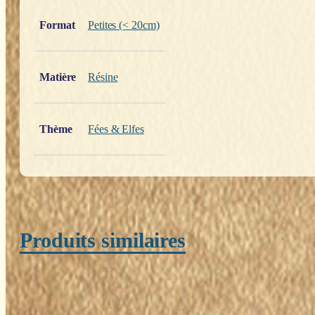
Poids
0,200 kg
Format
Petites (< 20cm)
Matière
Résine
Thème
Fées & Elfes
Produits similaires