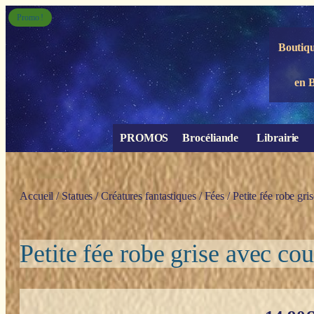
Panneau de gestion des cookies
Promo !
Boutiqu
en 
PROMOS
Brocéliande
Librairie
Accueil
/
Statues
/
Créatures fantastiques
/
Fées
/ Petite fée robe gr
Petite fée robe grise avec co