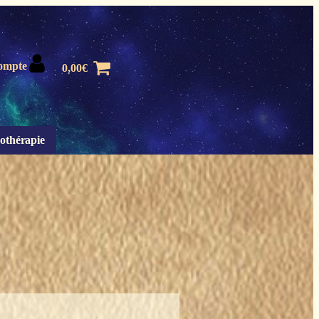
ompte
0,00
€
othérapie