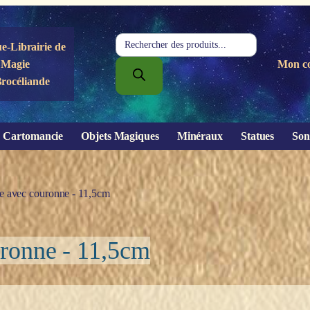
Recherche
e-Librairie de
de
Magie
Mon c
produits
Brocéliande
Cartomancie
Objets Magiques
Minéraux
Statues
Son
ise avec couronne - 11,5cm
uronne - 11,5cm