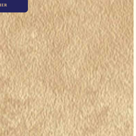
prix
prix
IER
initial
actuel
était :
est :
139,90€.
83,94€.