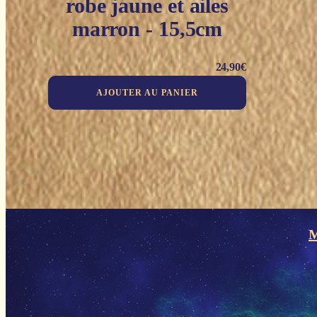
robe jaune et ailes
marron - 15,5cm
24,90
€
AJOUTER AU PANIER
M