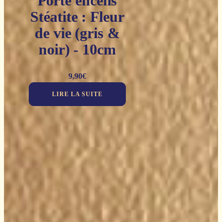
Porte encens
Stéatite : Fleur
de vie (gris &
noir) - 10cm
9,90
€
LIRE LA SUITE