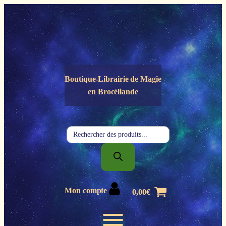
Panneau de gestion des cookies
Boutique-Librairie de
Magie
en Brocéliande
Recherche
de
produits
Mon compte
0,00
€