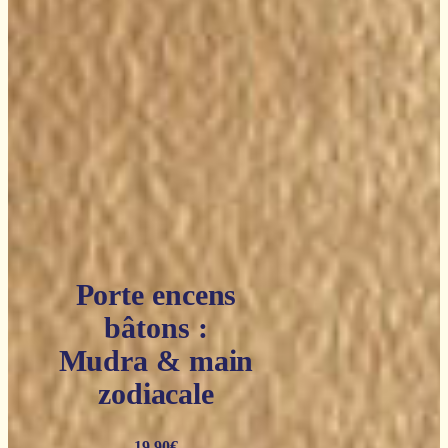
Porte encens
bâtons :
Mudra & main
zodiacale
19,90
€