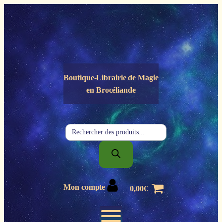
Panneau de gestion des cookies
Boutique-Librairie de
Magie
en Brocéliande
Recherche
de
produits
Mon compte
0,00
€