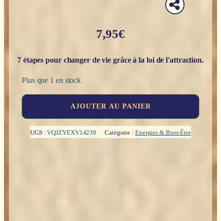
7,95
€
7 étapes pour changer de vie grâce à la loi de l'attraction.
Plus que 1 en stock
quantité
AJOUTER AU PANIER
de
Le
pouvoir
UGS :
VQJZYEXV14239
Catégorie :
Energies & Bien-Être
de
la
manifestation
-
Roxie
Nafousi