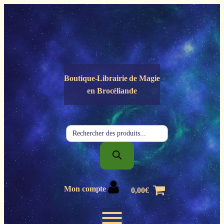
Panneau de gestion des cookies
Boutique-Librairie de
Magie
en Brocéliande
Recherche
de
produits
Mon compte
0,00
€