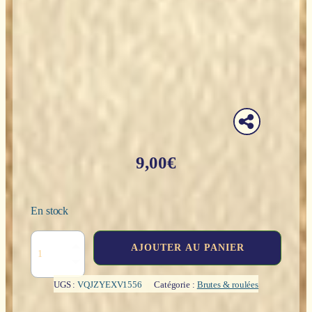
9,00
€
En stock
quantité
AJOUTER AU PANIER
de
Galet
:
UGS :
VQJZYEXV1556
Catégorie :
Brutes & roulées
Quartz
rose