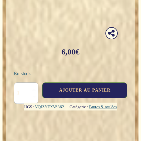
6,00
€
En stock
quantité
AJOUTER AU PANIER
de
Sodalite
(brute)
UGS :
VQJZYEXV6362
Catégorie :
Brutes & roulées