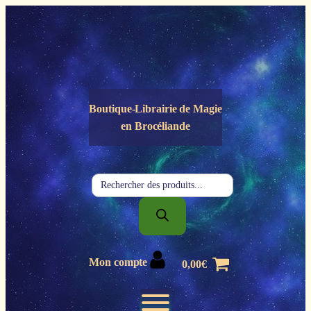
Panneau de gestion des cookies
Boutique-Librairie de
Magie
en Brocéliande
Recherche
de
produits
Mon compte
0,00
€