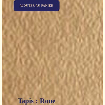
prix
prix
AJOUTER AU PANIER
initial
actuel
était :
est :
26,90€.
13,45€.
Tapis : Roue