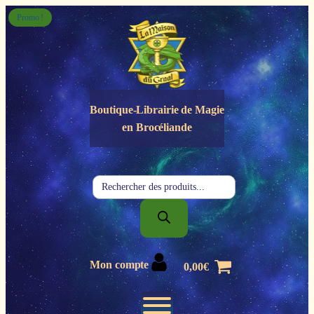
Panneau de gestion des cookies
Promo !
Boutique-Librairie de
Magie
en Brocéliande
Recherche
de
produits
Mon compte
0,00
€