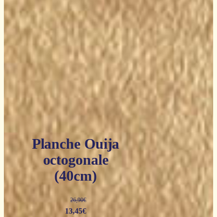
Planche Ouija
octogonale
(40cm)
26,90
€
Le
Le
13,45
€