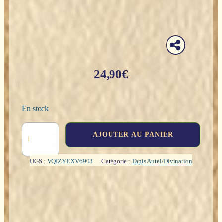
24,90
€
En stock
quantité
AJOUTER AU PANIER
de
Tapis
:
UGS :
VQJZYEXV6903
Catégorie :
Tapis Autel/Divination
Grand
Tableau
(Lenormand)
-
60x60cm