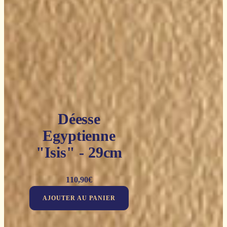
Déesse
Egyptienne
"Isis" - 29cm
110,90
€
AJOUTER AU PANIER