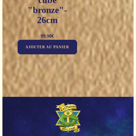
"bronze"-
26cm
99,90
€
AJOUTER AU PANIER