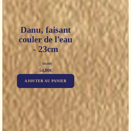
Danu, faisant
couler de l'eau
- 23cm
90,00
€
Le
Le
54,00
€
prix
prix
AJOUTER AU PANIER
initial
actuel
était :
est :
90,00€.
54,00€.