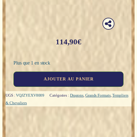
114,90
€
Plus que 1 en stock
quantité
AJOUTER AU PANIER
de
Chevalier
Templier
UGS :
VQJZYEXV8009
Catégories :
Dragons
,
Grands Formats
,
Templiers
avec
& Chevaliers
dragon
noir
-
56cm