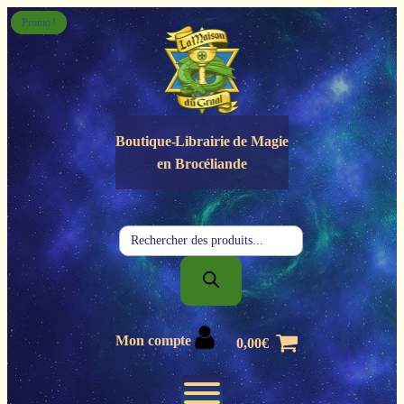
Panneau de gestion des cookies
Promo !
Promo !
Boutique-Librairie de
Magie
en Brocéliande
Recherche
de
produits
Mon compte
0,00
€