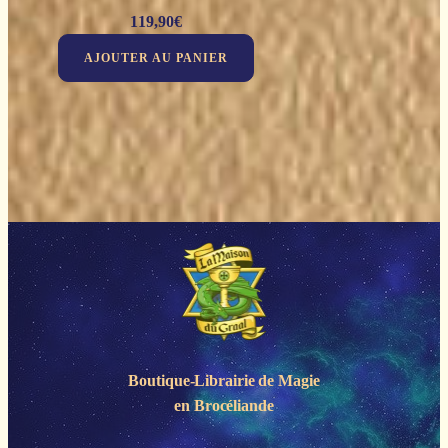
119,90
€
AJOUTER AU PANIER
Boutique-Librairie de
Magie
en Brocéliande