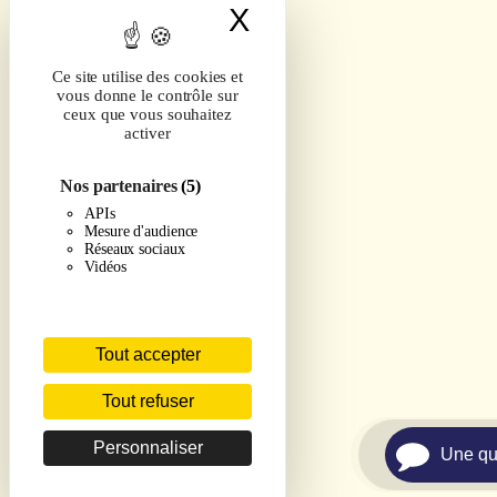
X
Masquer le band
Ce site utilise des cookies et
vous donne le contrôle sur
ceux que vous souhaitez
activer
Nos partenaires
(5)
APIs
Mesure d'audience
Réseaux sociaux
Vidéos
Tout accepter
Tout refuser
Personnaliser
Une qu