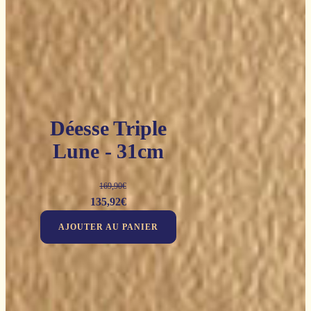
Déesse Triple
Lune - 31cm
169,90
€
Le
Le
135,92
€
prix
prix
AJOUTER AU PANIER
initial
actuel
était :
est :
169,90€.
135,92€.