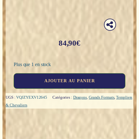
84,90
€
Plus que 1 en stock
quantité
AJOUTER AU PANIER
de
Chevalier
Templier
UGS :
VQJZYEXV12645
Catégories :
Dragons
,
Grands Formats
,
Templiers
sur
& Chevaliers
la
tête
du
dragon
-37cm