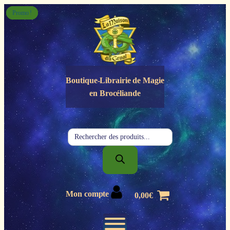
Panneau de gestion des cookies
Promo !
Promo !
Boutique-Librairie de
Magie
en Brocéliande
Recherche
de
produits
Mon compte
0,00
€