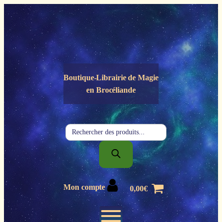
Panneau de gestion des cookies
Boutique-Librairie de
Magie
en Brocéliande
Recherche
de
produits
Mon compte
0,00
€