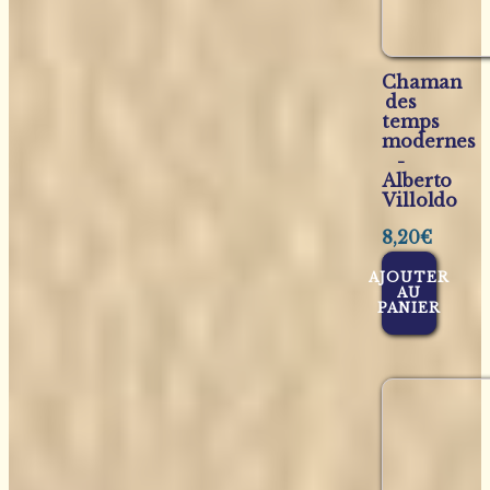
Chaman
des
temps
modernes
-
Alberto
Villoldo
8,20
€
AJOUTER
AU
PANIER