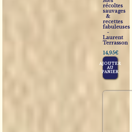
Mes
récoltes
sauvages
&
recettes
fabuleuses
-
Laurent
Terrasson
14,95
€
AJOUTER
AU
PANIER