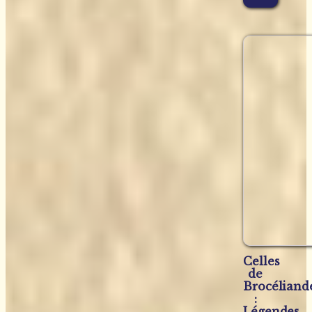
Celles
de
Brocéliand
:
Légendes