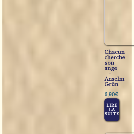
Chacun
cherche
son
ange
-
Anselm
Grün
6,90
€
LIRE
LA
SUITE