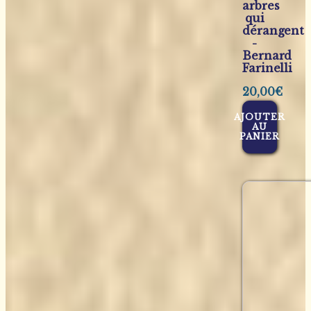
arbres
qui
dérangent
-
Bernard
Farinelli
20,00
€
AJOUTER
AU
PANIER