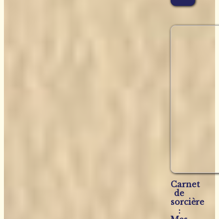
Carnet
de
sorcière
: