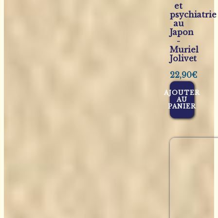
et
psychiatrie
au
Japon
-
Muriel
Jolivet
22,90
€
AJOUTER
AU
PANIER