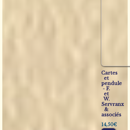
Cartes
et
pendule
- F.
et
W.
Servranx
&
associés
14,50
€