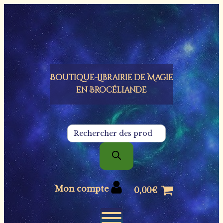
Panneau de gestion des cookies
Boutique-Librairie de
Magie
en Brocéliande
Recherche
de
produits
Mon compte
0,00
€