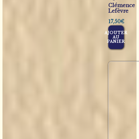
Clémence
Lefèvre
17,50
€
AJOUTER
AU
PANIER