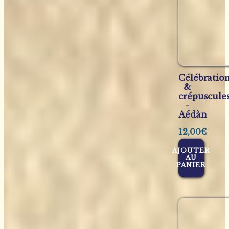
Célébratio
&
crépuscule
-
Aédàn
12,00
€
AJOUTER
AU
PANIER