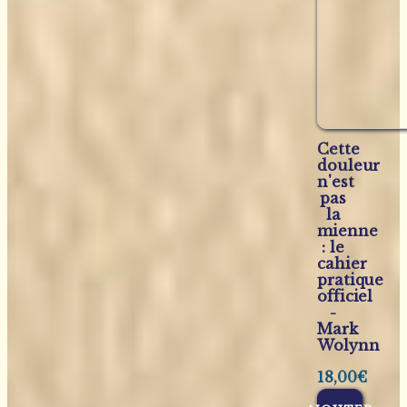
Cette
douleur
n'est
pas
la
mienne
: le
cahier
pratique
officiel
-
Mark
Wolynn
18,00
€