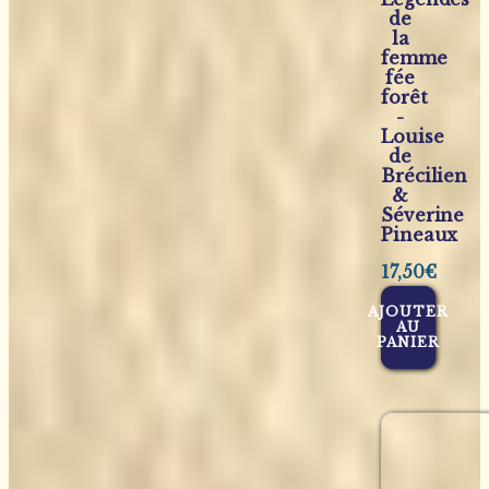
de
la
femme
fée
forêt
-
Louise
de
Brécilien
&
Séverine
Pineaux
17,50
€
AJOUTER
AU
PANIER