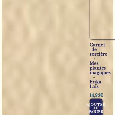
Carnet
de
sorcière
:
Mes
plantes
magiques
-
Erika
Laïs
14,95
€
AJOUTER
AU
PANIER