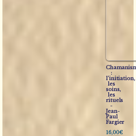
Chamanis
:
l'initiation,
les
soins,
les
rituels
-
Jean-
Paul
Fargier
16,00
€