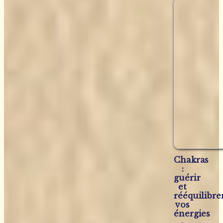
Chakras
:
guérir
et
rééquilibre
vos
énergies
-