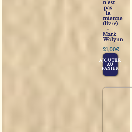
n'est
pas
la
mienne
(livre)
-
Mark
Wolynn
21,00
€
AJOUTER
AU
PANIER