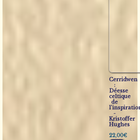
Cerridwen
:
Déesse
celtique
de
l'inspiratio
-
Kristoffer
Hughes
22,00
€