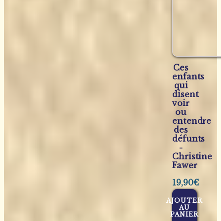
Ces
enfants
qui
disent
voir
ou
entendre
des
défunts
-
Christine
Fawer
19,90
€
AJOUTER
AU
PANIER