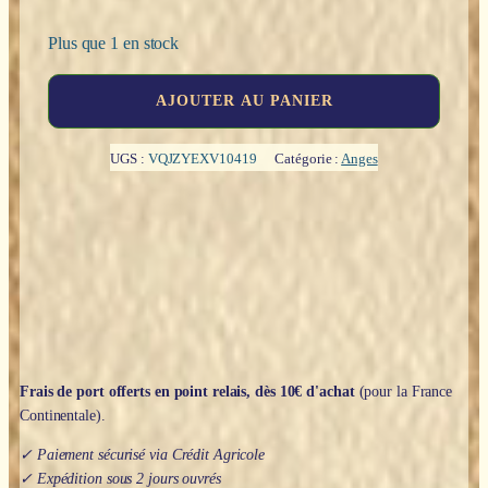
Plus que 1 en stock
quantité
AJOUTER AU PANIER
de
Archange
Saint
UGS :
VQJZYEXV10419
Catégorie :
Anges
Michel
sur
la
bête
"bronze"
-
23cm
Frais de port offerts en point relais, dès 10€ d'achat
(pour la France
Continentale).
✓ Paiement sécurisé via Crédit Agricole
✓ Expédition sous 2 jours ouvrés