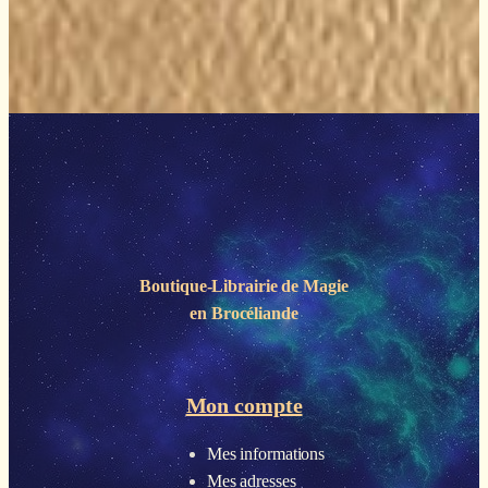
129,90€.
77,94€.
Boutique-Librairie de
Magie
en Brocéliande
Mon compte
Mes informations
Mes adresses