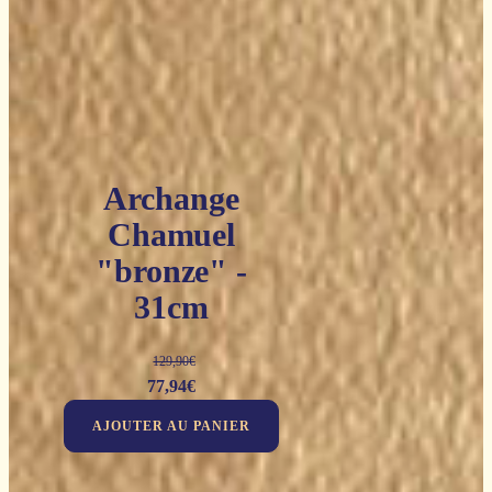
Archange
Chamuel
"bronze" -
31cm
129,90
€
Le
Le
77,94
€
prix
prix
AJOUTER AU PANIER
initial
actuel
était :
est :